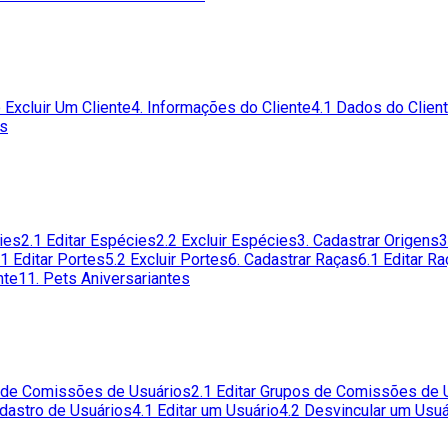
 Excluir Um Cliente
4. Informações do Cliente
4.1 Dados do Clien
es
ies
2.1 Editar Espécies
2.2 Excluir Espécies
3. Cadastrar Origens
3
.1 Editar Portes
5.2 Excluir Portes
6. Cadastrar Raças
6.1 Editar R
nte
11. Pets Aniversariantes
s de Comissões de Usuários
2.1 Editar Grupos de Comissões de 
adastro de Usuários
4.1 Editar um Usuário
4.2 Desvincular um Usuá