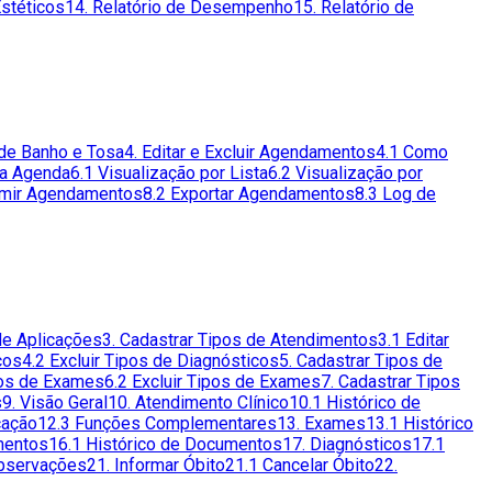
Estéticos
14. Relatório de Desempenho
15. Relatório de
de Banho e Tosa
4. Editar e Excluir Agendamentos
4.1 Como
da Agenda
6.1 Visualização por Lista
6.2 Visualização por
imir Agendamentos
8.2 Exportar Agendamentos
8.3 Log de
 de Aplicações
3. Cadastrar Tipos de Atendimentos
3.1 Editar
cos
4.2 Excluir Tipos de Diagnósticos
5. Cadastrar Tipos de
pos de Exames
6.2 Excluir Tipos de Exames
7. Cadastrar Tipos
s
9. Visão Geral
10. Atendimento Clínico
10.1 Histórico de
cação
12.3 Funções Complementares
13. Exames
13.1 Histórico
mentos
16.1 Histórico de Documentos
17. Diagnósticos
17.1
Observações
21. Informar Óbito
21.1 Cancelar Óbito
22.