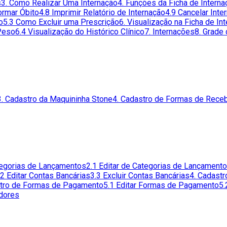
s
3. Como Realizar Uma Internação
4. Funções da Ficha de Interna
ormar Óbito
4.8 Imprimir Relatório de Internação
4.9 Cancelar Inte
o
5.3 Como Excluir uma Prescrição
6. Visualização na Ficha de In
 Peso
6.4 Visualização do Histórico Clínico
7. Internações
8. Grade
3. Cadastro da Maquininha Stone
4. Cadastro de Formas de Rece
tegorias de Lançamentos
2.1 Editar de Categorias de Lançament
.2 Editar Contas Bancárias
3.3 Excluir Contas Bancárias
4. Cadast
stro de Formas de Pagamento
5.1 Editar Formas de Pagamento
5.
edores