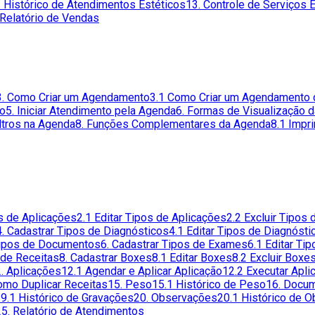
. Histórico de Atendimentos Estéticos
13. Controle de Serviços 
 Relatório de Vendas
3. Como Criar um Agendamento
3.1 Como Criar um Agendamento 
to
5. Iniciar Atendimento pela Agenda
6. Formas de Visualização 
iltros na Agenda
8. Funções Complementares da Agenda
8.1 Impr
os de Aplicações
2.1 Editar Tipos de Aplicações
2.2 Excluir Tipos
4. Cadastrar Tipos de Diagnósticos
4.1 Editar Tipos de Diagnósti
 Tipos de Documentos
6. Cadastrar Tipos de Exames
6.1 Editar Ti
 de Receitas
8. Cadastrar Boxes
8.1 Editar Boxes
8.2 Excluir Boxe
. Aplicações
12.1 Agendar e Aplicar Aplicação
12.2 Executar Apli
omo Duplicar Receitas
15. Peso
15.1 Histórico de Peso
16. Docu
9.1 Histórico de Gravações
20. Observações
20.1 Histórico de 
25. Relatório de Atendimentos