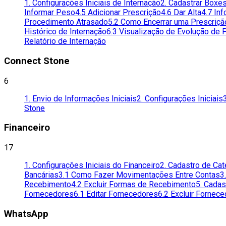
1. Configurações Iniciais de Internação
2. Cadastrar Boxe
Informar Peso
4.5 Adicionar Prescrição
4.6 Dar Alta
4.7 Inf
Procedimento Atrasado
5.2 Como Encerrar uma Prescriçã
Histórico de Internação
6.3 Visualização de Evolução de
Relatório de Internação
Connect Stone
6
1. Envio de Informações Iniciais
2. Configurações Iniciais
Stone
Financeiro
17
1. Configurações Iniciais do Financeiro
2. Cadastro de Ca
Bancárias
3.1 Como Fazer Movimentações Entre Contas
3
Recebimento
4.2 Excluir Formas de Recebimento
5. Cada
Fornecedores
6.1 Editar Fornecedores
6.2 Excluir Fornec
WhatsApp