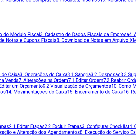
ão do Módulo Fiscal
3. Cadastro de Dados Fiscais da Empresa
4. 
de Notas e Cupons Fiscais
8. Download de Notas em Arquivo X
a de Caixa
3. Operações de Caixa
3.1 Sangria
3.2 Despesas
3.3 Su
 na Venda
7. Alterações na Ordem
7.1 Editar Ordem
7.2 Reabrir Or
Editar um Orçamento
9.2 Visualização de Orçamentos
10. Como M
tos
14. Movimentações do Caixa
15. Encerramento de Caixa
16. R
tapas
2.1 Editar Etapas
2.2 Excluir Etapas
3. Configurar Checklist
4. 
lização e Alteração dos Agendamentos
8. Execução do Serviço Es