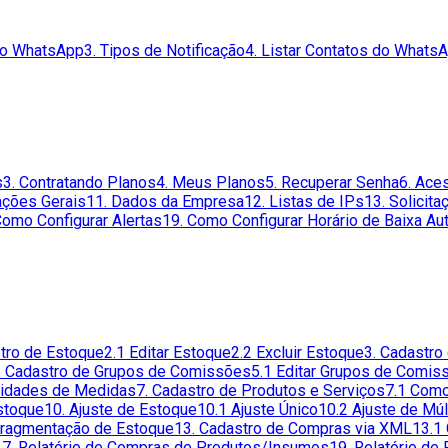
do WhatsApp
3. Tipos de Notificação
4. Listar Contatos do Whats
s
3. Contratando Planos
4. Meus Planos
5. Recuperar Senha
6. Ace
ações Gerais
11. Dados da Empresa
12. Listas de IPs
13. Solicit
Como Configurar Alertas
19. Como Configurar Horário de Baixa Au
stro de Estoque
2.1 Editar Estoque
2.2 Excluir Estoque
3. Cadastro
. Cadastro de Grupos de Comissões
5.1 Editar Grupos de Comis
Unidades de Medidas
7. Cadastro de Produtos e Serviços
7.1 Como
Estoque
10. Ajuste de Estoque
10.1 Ajuste Único
10.2 Ajuste de Mú
Fragmentação de Estoque
13. Cadastro de Compras via XML
13.1
17. Relatório de Compras de Produtos/Insumos
19. Relatório de