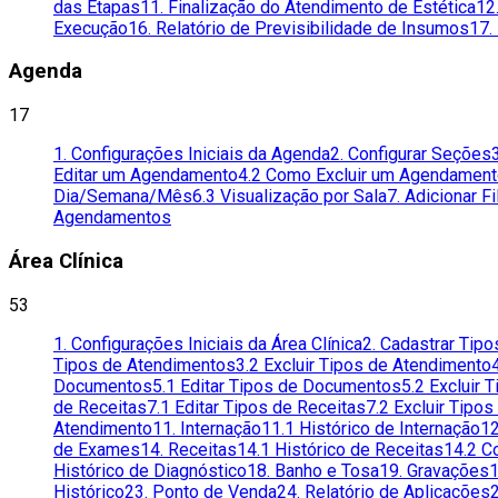
das Etapas
11. Finalização do Atendimento de Estética
12
Execução
16. Relatório de Previsibilidade de Insumos
17.
Agenda
17
1. Configurações Iniciais da Agenda
2. Configurar Seções
Editar um Agendamento
4.2 Como Excluir um Agendamen
Dia/Semana/Mês
6.3 Visualização por Sala
7. Adicionar F
Agendamentos
Área Clínica
53
1. Configurações Iniciais da Área Clínica
2. Cadastrar Tip
Tipos de Atendimentos
3.2 Excluir Tipos de Atendimento
Documentos
5.1 Editar Tipos de Documentos
5.2 Excluir
de Receitas
7.1 Editar Tipos de Receitas
7.2 Excluir Tipos
Atendimento
11. Internação
11.1 Histórico de Internação
12
de Exames
14. Receitas
14.1 Histórico de Receitas
14.2 C
Histórico de Diagnóstico
18. Banho e Tosa
19. Gravações
1
Histórico
23. Ponto de Venda
24. Relatório de Aplicações