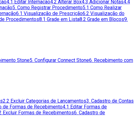
ção
4.1 Editar Internação
4.2 Alterar Box
4.3 Adicionar Notas
4.4
rnação
5. Como Registrar Procedimento
5.1 Como Realizar
ternação
6.1 Visualização de Prescrição
6.2 Visualização do
 de Procedimentos
8.1 Grade em Lista
8.2 Grade em Blocos
9.
bimento Stone
5. Configurar Connect Stone
6. Recebimento com
os
2.2 Excluir Categorias de Lançamentos
3. Cadastro de Contas
ro de Formas de Recebimento
4.1 Editar Formas de
2 Excluir Formas de Recebimentos
6. Cadastro de