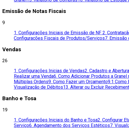
Emissão de Notas Fiscais
9
1. Configurações Iniciais de Emissão de NF
2. Contrataç
Configurações Fiscais de Produtos/Serviços
7. Emissão 
Vendas
26
1. Configurações Inicias de Vendas
2. Cadastro e Abertur
Realizar uma Venda
6. Como Adicionar Produtos a Granel
Múltiplas Ordens
9. Como Fazer um Orçamento
9.1 Como 
Visualização de Débitos
13. Alterar ou Excluir Recebimen
Banho e Tosa
19
1. Configurações Iniciais do Banho e Tosa
2. Configurar E
Serviço
6. Agendamento dos Serviços Estéticos
7. Visua