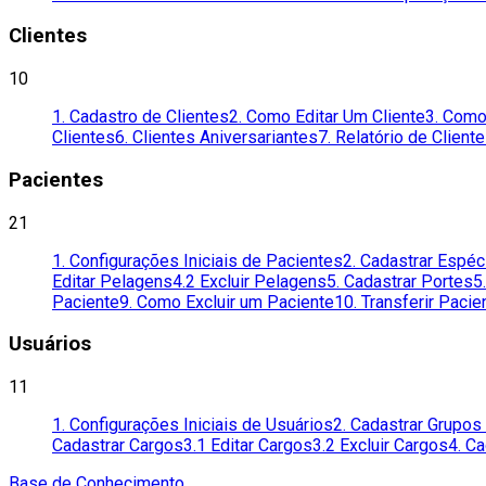
Clientes
10
1. Cadastro de Clientes
2. Como Editar Um Cliente
3. Como
Clientes
6. Clientes Aniversariantes
7. Relatório de Client
Pacientes
21
1. Configurações Iniciais de Pacientes
2. Cadastrar Espéc
Editar Pelagens
4.2 Excluir Pelagens
5. Cadastrar Portes
5
Paciente
9. Como Excluir um Paciente
10. Transferir Pacie
Usuários
11
1. Configurações Iniciais de Usuários
2. Cadastrar Grupo
Cadastrar Cargos
3.1 Editar Cargos
3.2 Excluir Cargos
4. C
Base de Conhecimento