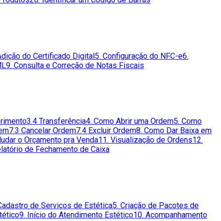
Adição do Certificado Digital
5. Configuração do NFC-e
6.
ML
9. Consulta e Correção de Notas Fiscais
primento
3.4 Transferência
4. Como Abrir uma Ordem
5. Como
dem
7.3 Cancelar Ordem
7.4 Excluir Ordem
8. Como Dar Baixa em
udar o Orçamento pra Venda
11. Visualização de Ordens
12.
elatório de Fechamento de Caixa
Cadastro de Serviços de Estética
5. Criação de Pacotes de
tético
9. Início do Atendimento Estético
10. Acompanhamento