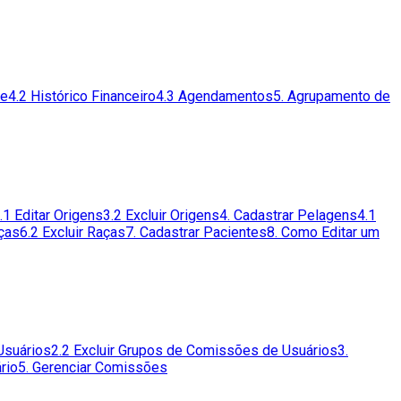
te
4.2 Histórico Financeiro
4.3 Agendamentos
5. Agrupamento de
.1 Editar Origens
3.2 Excluir Origens
4. Cadastrar Pelagens
4.1
aças
6.2 Excluir Raças
7. Cadastrar Pacientes
8. Como Editar um
Usuários
2.2 Excluir Grupos de Comissões de Usuários
3.
rio
5. Gerenciar Comissões