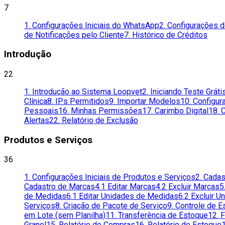
7
1. Configurações Iniciais do WhatsApp
2. Configurações 
de Notificações pelo Cliente
7. Histórico de Créditos
Introdução
22
1. Introdução ao Sistema Loopvet
2. Iniciando Teste Gráti
Clínica
8. IPs Permitidos
9. Importar Modelos
10. Configur
Pessoais
16. Minhas Permissões
17. Carimbo Digital
18. 
Alertas
22. Relatório de Exclusão
Produtos e Serviços
36
1. Configurações Iniciais de Produtos e Serviços
2. Cada
Cadastro de Marcas
4.1 Editar Marcas
4.2 Excluir Marcas
5
de Medidas
6.1 Editar Unidades de Medidas
6.2 Excluir 
Serviços
8. Criação de Pacote de Serviço
9. Controle de 
em Lote (sem Planilha)
11. Transferência de Estoque
12. 
Granel
15. Relatório de Compras
16. Relatório de Estoque