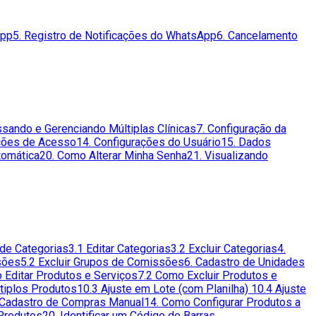
App
5. Registro de Notificações do WhatsApp
6. Cancelamento
ssando e Gerenciando Múltiplas Clínicas
7. Configuração da
ações de Acesso
14. Configurações do Usuário
15. Dados
tomática
20. Como Alterar Minha Senha
21. Visualizando
 de Categorias
3.1 Editar Categorias
3.2 Excluir Categorias
4.
sões
5.2 Excluir Grupos de Comissões
6. Cadastro de Unidades
 Editar Produtos e Serviços
7.2 Como Excluir Produtos e
ltiplos Produtos
10.3 Ajuste em Lote (com Planilha)
10.4 Ajuste
 Cadastro de Compras Manual
14. Como Configurar Produtos a
 Produtos
20. Identificar um Código de Barras