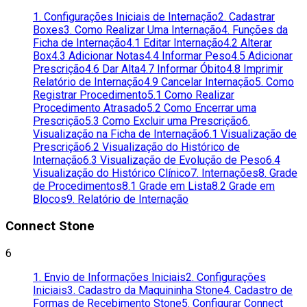
1. Configurações Iniciais de Internação
2. Cadastrar
Boxes
3. Como Realizar Uma Internação
4. Funções da
Ficha de Internação
4.1 Editar Internação
4.2 Alterar
Box
4.3 Adicionar Notas
4.4 Informar Peso
4.5 Adicionar
Prescrição
4.6 Dar Alta
4.7 Informar Óbito
4.8 Imprimir
Relatório de Internação
4.9 Cancelar Internação
5. Como
Registrar Procedimento
5.1 Como Realizar
Procedimento Atrasado
5.2 Como Encerrar uma
Prescrição
5.3 Como Excluir uma Prescrição
6.
Visualização na Ficha de Internação
6.1 Visualização de
Prescrição
6.2 Visualização do Histórico de
Internação
6.3 Visualização de Evolução de Peso
6.4
Visualização do Histórico Clínico
7. Internações
8. Grade
de Procedimentos
8.1 Grade em Lista
8.2 Grade em
Blocos
9. Relatório de Internação
Connect Stone
6
1. Envio de Informações Iniciais
2. Configurações
Iniciais
3. Cadastro da Maquininha Stone
4. Cadastro de
Formas de Recebimento Stone
5. Configurar Connect