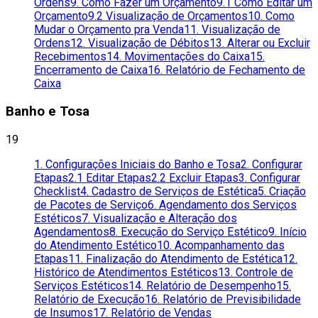
Ordens
9. Como Fazer um Orçamento
9.1 Como Editar um
Orçamento
9.2 Visualização de Orçamentos
10. Como
Mudar o Orçamento pra Venda
11. Visualização de
Ordens
12. Visualização de Débitos
13. Alterar ou Excluir
Recebimentos
14. Movimentações do Caixa
15.
Encerramento de Caixa
16. Relatório de Fechamento de
Caixa
Banho e Tosa
19
1. Configurações Iniciais do Banho e Tosa
2. Configurar
Etapas
2.1 Editar Etapas
2.2 Excluir Etapas
3. Configurar
Checklist
4. Cadastro de Serviços de Estética
5. Criação
de Pacotes de Serviço
6. Agendamento dos Serviços
Estéticos
7. Visualização e Alteração dos
Agendamentos
8. Execução do Serviço Estético
9. Início
do Atendimento Estético
10. Acompanhamento das
Etapas
11. Finalização do Atendimento de Estética
12.
Histórico de Atendimentos Estéticos
13. Controle de
Serviços Estéticos
14. Relatório de Desempenho
15.
Relatório de Execução
16. Relatório de Previsibilidade
de Insumos
17. Relatório de Vendas