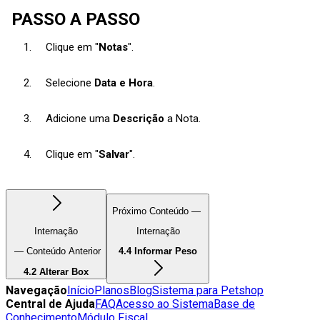
PASSO A PASSO
Clique em "
Notas
".
Selecione
Data e Hora
.
Adicione uma
Descrição
a Nota.
Clique em "
Salvar
".
Próximo Conteúdo —
Internação
Internação
— Conteúdo Anterior
4.4 Informar Peso
4.2 Alterar Box
Navegação
Início
Planos
Blog
Sistema para Petshop
Central de Ajuda
FAQ
Acesso ao Sistema
Base de
Conhecimento
Módulo Fiscal