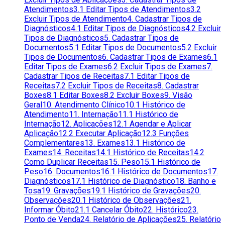
Atendimentos
3.1 Editar Tipos de Atendimentos
3.2
Excluir Tipos de Atendimento
4. Cadastrar Tipos de
Diagnósticos
4.1 Editar Tipos de Diagnósticos
4.2 Excluir
Tipos de Diagnósticos
5. Cadastrar Tipos de
Documentos
5.1 Editar Tipos de Documentos
5.2 Excluir
Tipos de Documentos
6. Cadastrar Tipos de Exames
6.1
Editar Tipos de Exames
6.2 Excluir Tipos de Exames
7.
Cadastrar Tipos de Receitas
7.1 Editar Tipos de
Receitas
7.2 Excluir Tipos de Receitas
8. Cadastrar
Boxes
8.1 Editar Boxes
8.2 Excluir Boxes
9. Visão
Geral
10. Atendimento Clínico
10.1 Histórico de
Atendimento
11. Internação
11.1 Histórico de
Internação
12. Aplicações
12.1 Agendar e Aplicar
Aplicação
12.2 Executar Aplicação
12.3 Funções
Complementares
13. Exames
13.1 Histórico de
Exames
14. Receitas
14.1 Histórico de Receitas
14.2
Como Duplicar Receitas
15. Peso
15.1 Histórico de
Peso
16. Documentos
16.1 Histórico de Documentos
17.
Diagnósticos
17.1 Histórico de Diagnóstico
18. Banho e
Tosa
19. Gravações
19.1 Histórico de Gravações
20.
Observações
20.1 Histórico de Observações
21.
Informar Óbito
21.1 Cancelar Óbito
22. Histórico
23.
Ponto de Venda
24. Relatório de Aplicações
25. Relatório