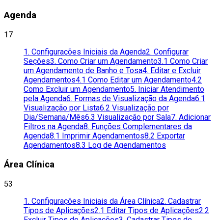
Agenda
17
1. Configurações Iniciais da Agenda
2. Configurar
Seções
3. Como Criar um Agendamento
3.1 Como Criar
um Agendamento de Banho e Tosa
4. Editar e Excluir
Agendamentos
4.1 Como Editar um Agendamento
4.2
Como Excluir um Agendamento
5. Iniciar Atendimento
pela Agenda
6. Formas de Visualização da Agenda
6.1
Visualização por Lista
6.2 Visualização por
Dia/Semana/Mês
6.3 Visualização por Sala
7. Adicionar
Filtros na Agenda
8. Funções Complementares da
Agenda
8.1 Imprimir Agendamentos
8.2 Exportar
Agendamentos
8.3 Log de Agendamentos
Área Clínica
53
1. Configurações Iniciais da Área Clínica
2. Cadastrar
Tipos de Aplicações
2.1 Editar Tipos de Aplicações
2.2
Excluir Tipos de Aplicações
3. Cadastrar Tipos de