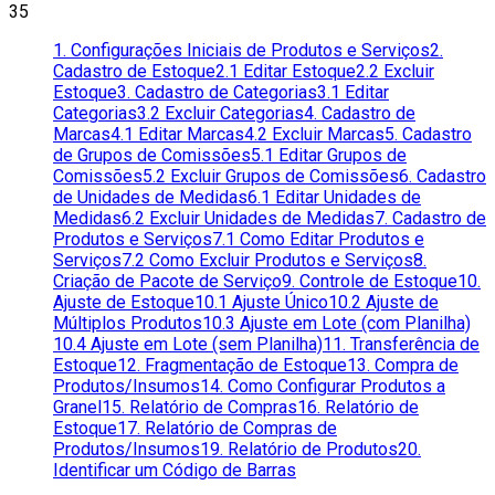
35
1. Configurações Iniciais de Produtos e Serviços
2.
Cadastro de Estoque
2.1 Editar Estoque
2.2 Excluir
Estoque
3. Cadastro de Categorias
3.1 Editar
Categorias
3.2 Excluir Categorias
4. Cadastro de
Marcas
4.1 Editar Marcas
4.2 Excluir Marcas
5. Cadastro
de Grupos de Comissões
5.1 Editar Grupos de
Comissões
5.2 Excluir Grupos de Comissões
6. Cadastro
de Unidades de Medidas
6.1 Editar Unidades de
Medidas
6.2 Excluir Unidades de Medidas
7. Cadastro de
Produtos e Serviços
7.1 Como Editar Produtos e
Serviços
7.2 Como Excluir Produtos e Serviços
8.
Criação de Pacote de Serviço
9. Controle de Estoque
10.
Ajuste de Estoque
10.1 Ajuste Único
10.2 Ajuste de
Múltiplos Produtos
10.3 Ajuste em Lote (com Planilha)
10.4 Ajuste em Lote (sem Planilha)
11. Transferência de
Estoque
12. Fragmentação de Estoque
13. Compra de
Produtos/Insumos
14. Como Configurar Produtos a
Granel
15. Relatório de Compras
16. Relatório de
Estoque
17. Relatório de Compras de
Produtos/Insumos
19. Relatório de Produtos
20.
Identificar um Código de Barras