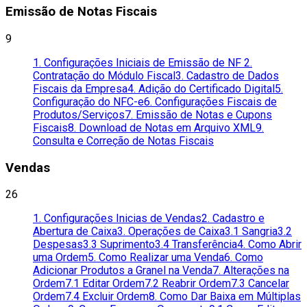
Emissão de Notas Fiscais
9
1. Configurações Iniciais de Emissão de NF
2.
Contratação do Módulo Fiscal
3. Cadastro de Dados
Fiscais da Empresa
4. Adição do Certificado Digital
5.
Configuração do NFC-e
6. Configurações Fiscais de
Produtos/Serviços
7. Emissão de Notas e Cupons
Fiscais
8. Download de Notas em Arquivo XML
9.
Consulta e Correção de Notas Fiscais
Vendas
26
1. Configurações Inicias de Vendas
2. Cadastro e
Abertura de Caixa
3. Operações de Caixa
3.1 Sangria
3.2
Despesas
3.3 Suprimento
3.4 Transferência
4. Como Abrir
uma Ordem
5. Como Realizar uma Venda
6. Como
Adicionar Produtos a Granel na Venda
7. Alterações na
Ordem
7.1 Editar Ordem
7.2 Reabrir Ordem
7.3 Cancelar
Ordem
7.4 Excluir Ordem
8. Como Dar Baixa em Múltiplas