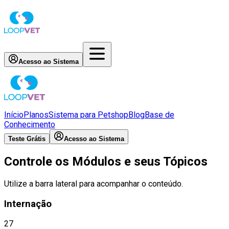
Acesso ao Sistema
Início
Planos
Sistema para Petshop
Blog
Base de
Conhecimento
Teste Grátis
Acesso ao Sistema
Controle os Módulos e seus Tópicos
Utilize a barra lateral para acompanhar o conteúdo.
Internação
27