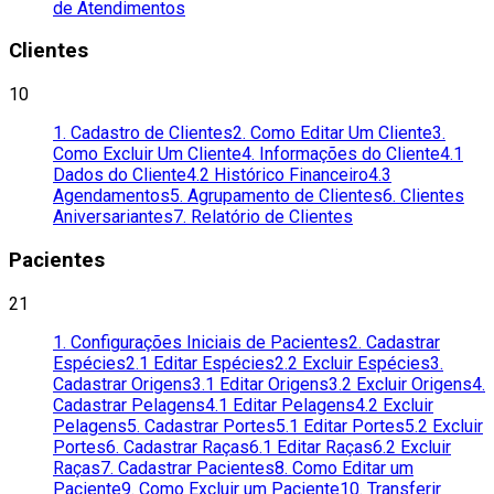
de Atendimentos
Clientes
10
1. Cadastro de Clientes
2. Como Editar Um Cliente
3.
Como Excluir Um Cliente
4. Informações do Cliente
4.1
Dados do Cliente
4.2 Histórico Financeiro
4.3
Agendamentos
5. Agrupamento de Clientes
6. Clientes
Aniversariantes
7. Relatório de Clientes
Pacientes
21
1. Configurações Iniciais de Pacientes
2. Cadastrar
Espécies
2.1 Editar Espécies
2.2 Excluir Espécies
3.
Cadastrar Origens
3.1 Editar Origens
3.2 Excluir Origens
4.
Cadastrar Pelagens
4.1 Editar Pelagens
4.2 Excluir
Pelagens
5. Cadastrar Portes
5.1 Editar Portes
5.2 Excluir
Portes
6. Cadastrar Raças
6.1 Editar Raças
6.2 Excluir
Raças
7. Cadastrar Pacientes
8. Como Editar um
Paciente
9. Como Excluir um Paciente
10. Transferir