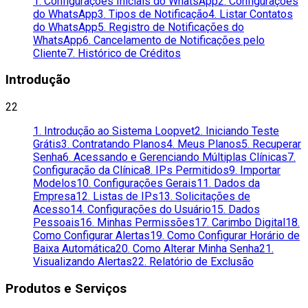
1. Configurações Iniciais do WhatsApp
2. Configurações
do WhatsApp
3. Tipos de Notificação
4. Listar Contatos
do WhatsApp
5. Registro de Notificações do
WhatsApp
6. Cancelamento de Notificações pelo
Cliente
7. Histórico de Créditos
Introdução
22
1. Introdução ao Sistema Loopvet
2. Iniciando Teste
Grátis
3. Contratando Planos
4. Meus Planos
5. Recuperar
Senha
6. Acessando e Gerenciando Múltiplas Clínicas
7.
Configuração da Clínica
8. IPs Permitidos
9. Importar
Modelos
10. Configurações Gerais
11. Dados da
Empresa
12. Listas de IPs
13. Solicitações de
Acesso
14. Configurações do Usuário
15. Dados
Pessoais
16. Minhas Permissões
17. Carimbo Digital
18.
Como Configurar Alertas
19. Como Configurar Horário de
Baixa Automática
20. Como Alterar Minha Senha
21.
Visualizando Alertas
22. Relatório de Exclusão
Produtos e Serviços