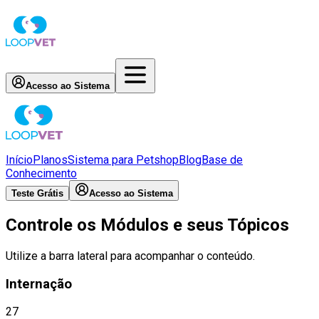
Acesso ao Sistema
Início
Planos
Sistema para Petshop
Blog
Base de
Conhecimento
Teste Grátis
Acesso ao Sistema
Controle os Módulos e seus Tópicos
Utilize a barra lateral para acompanhar o conteúdo.
Internação
27