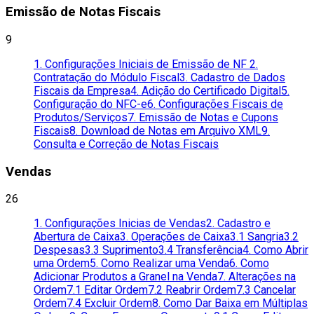
Emissão de Notas Fiscais
9
1. Configurações Iniciais de Emissão de NF
2.
Contratação do Módulo Fiscal
3. Cadastro de Dados
Fiscais da Empresa
4. Adição do Certificado Digital
5.
Configuração do NFC-e
6. Configurações Fiscais de
Produtos/Serviços
7. Emissão de Notas e Cupons
Fiscais
8. Download de Notas em Arquivo XML
9.
Consulta e Correção de Notas Fiscais
Vendas
26
1. Configurações Inicias de Vendas
2. Cadastro e
Abertura de Caixa
3. Operações de Caixa
3.1 Sangria
3.2
Despesas
3.3 Suprimento
3.4 Transferência
4. Como Abrir
uma Ordem
5. Como Realizar uma Venda
6. Como
Adicionar Produtos a Granel na Venda
7. Alterações na
Ordem
7.1 Editar Ordem
7.2 Reabrir Ordem
7.3 Cancelar
Ordem
7.4 Excluir Ordem
8. Como Dar Baixa em Múltiplas