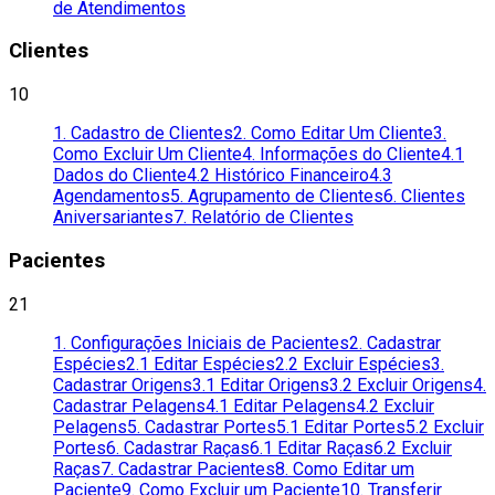
de Atendimentos
Clientes
10
1. Cadastro de Clientes
2. Como Editar Um Cliente
3.
Como Excluir Um Cliente
4. Informações do Cliente
4.1
Dados do Cliente
4.2 Histórico Financeiro
4.3
Agendamentos
5. Agrupamento de Clientes
6. Clientes
Aniversariantes
7. Relatório de Clientes
Pacientes
21
1. Configurações Iniciais de Pacientes
2. Cadastrar
Espécies
2.1 Editar Espécies
2.2 Excluir Espécies
3.
Cadastrar Origens
3.1 Editar Origens
3.2 Excluir Origens
4.
Cadastrar Pelagens
4.1 Editar Pelagens
4.2 Excluir
Pelagens
5. Cadastrar Portes
5.1 Editar Portes
5.2 Excluir
Portes
6. Cadastrar Raças
6.1 Editar Raças
6.2 Excluir
Raças
7. Cadastrar Pacientes
8. Como Editar um
Paciente
9. Como Excluir um Paciente
10. Transferir