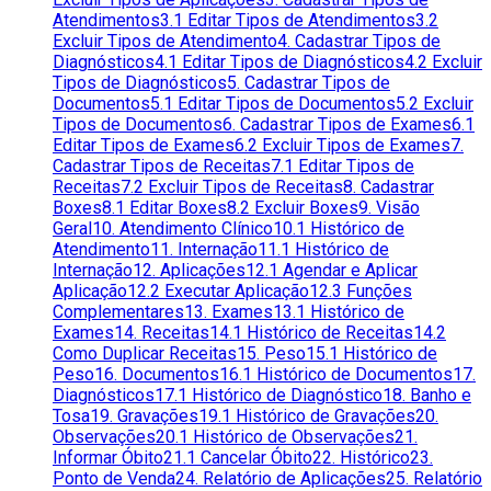
Atendimentos
3.1 Editar Tipos de Atendimentos
3.2
Excluir Tipos de Atendimento
4. Cadastrar Tipos de
Diagnósticos
4.1 Editar Tipos de Diagnósticos
4.2 Excluir
Tipos de Diagnósticos
5. Cadastrar Tipos de
Documentos
5.1 Editar Tipos de Documentos
5.2 Excluir
Tipos de Documentos
6. Cadastrar Tipos de Exames
6.1
Editar Tipos de Exames
6.2 Excluir Tipos de Exames
7.
Cadastrar Tipos de Receitas
7.1 Editar Tipos de
Receitas
7.2 Excluir Tipos de Receitas
8. Cadastrar
Boxes
8.1 Editar Boxes
8.2 Excluir Boxes
9. Visão
Geral
10. Atendimento Clínico
10.1 Histórico de
Atendimento
11. Internação
11.1 Histórico de
Internação
12. Aplicações
12.1 Agendar e Aplicar
Aplicação
12.2 Executar Aplicação
12.3 Funções
Complementares
13. Exames
13.1 Histórico de
Exames
14. Receitas
14.1 Histórico de Receitas
14.2
Como Duplicar Receitas
15. Peso
15.1 Histórico de
Peso
16. Documentos
16.1 Histórico de Documentos
17.
Diagnósticos
17.1 Histórico de Diagnóstico
18. Banho e
Tosa
19. Gravações
19.1 Histórico de Gravações
20.
Observações
20.1 Histórico de Observações
21.
Informar Óbito
21.1 Cancelar Óbito
22. Histórico
23.
Ponto de Venda
24. Relatório de Aplicações
25. Relatório