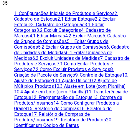
35
1. Configurações Iniciais de Produtos e Serviços
2.
Cadastro de Estoque
2.1 Editar Estoque
2.2 Excluir
Estoque
3. Cadastro de Categorias
3.1 Editar
Categorias
3.2 Excluir Categorias
4. Cadastro de
Marcas
4.1 Editar Marcas
4.2 Excluir Marcas
5. Cadastro
de Grupos de Comissões
5.1 Editar Grupos de
Comissões
5.2 Excluir Grupos de Comissões
6. Cadastro
de Unidades de Medidas
6.1 Editar Unidades de
Medidas
6.2 Excluir Unidades de Medidas
7. Cadastro de
Produtos e Serviços
7.1 Como Editar Produtos e
Serviços
7.2 Como Excluir Produtos e Serviços
8.
Criação de Pacote de Serviço
9. Controle de Estoque
10.
Ajuste de Estoque
10.1 Ajuste Único
10.2 Ajuste de
Múltiplos Produtos
10.3 Ajuste em Lote (com Planilha)
10.4 Ajuste em Lote (sem Planilha)
11. Transferência de
Estoque
12. Fragmentação de Estoque
13. Compra de
Produtos/Insumos
14. Como Configurar Produtos a
Granel
15. Relatório de Compras
16. Relatório de
Estoque
17. Relatório de Compras de
Produtos/Insumos
19. Relatório de Produtos
20.
Identificar um Código de Barras