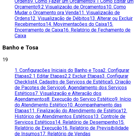
Ordens
9. Como Fazer um Orçamento
9.1 Como Editar um
Orçamento
9.2 Visualização de Orçamentos
10. Como
Mudar o Orçamento pra Venda
11. Visualização de
Ordens
12. Visualização de Débitos
13. Alterar ou Excluir
Recebimentos
14. Movimentações do Caixa
15.
Encerramento de Caixa
16. Relatório de Fechamento de
Caixa
Banho e Tosa
19
1. Configurações Iniciais do Banho e Tosa
2. Configurar
Etapas
2.1 Editar Etapas
2.2 Excluir Etapas
3. Configurar
Checklist
4. Cadastro de Serviços de Estética
5. Criação
de Pacotes de Serviço
6. Agendamento dos Serviços
Estéticos
7. Visualização e Alteração dos
Agendamentos
8. Execução do Serviço Estético
9. Início
do Atendimento Estético
10. Acompanhamento das
Etapas
11. Finalização do Atendimento de Estética
12.
Histórico de Atendimentos Estéticos
13. Controle de
Serviços Estéticos
14. Relatório de Desempenho
15.
Relatório de Execução
16. Relatório de Previsibilidade
de Insumos
17. Relatório de Vendas