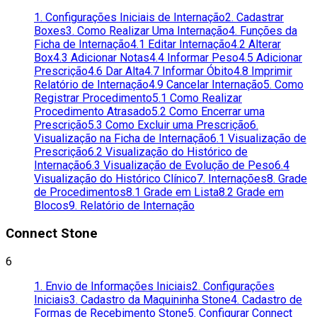
1. Configurações Iniciais de Internação
2. Cadastrar
Boxes
3. Como Realizar Uma Internação
4. Funções da
Ficha de Internação
4.1 Editar Internação
4.2 Alterar
Box
4.3 Adicionar Notas
4.4 Informar Peso
4.5 Adicionar
Prescrição
4.6 Dar Alta
4.7 Informar Óbito
4.8 Imprimir
Relatório de Internação
4.9 Cancelar Internação
5. Como
Registrar Procedimento
5.1 Como Realizar
Procedimento Atrasado
5.2 Como Encerrar uma
Prescrição
5.3 Como Excluir uma Prescrição
6.
Visualização na Ficha de Internação
6.1 Visualização de
Prescrição
6.2 Visualização do Histórico de
Internação
6.3 Visualização de Evolução de Peso
6.4
Visualização do Histórico Clínico
7. Internações
8. Grade
de Procedimentos
8.1 Grade em Lista
8.2 Grade em
Blocos
9. Relatório de Internação
Connect Stone
6
1. Envio de Informações Iniciais
2. Configurações
Iniciais
3. Cadastro da Maquininha Stone
4. Cadastro de
Formas de Recebimento Stone
5. Configurar Connect