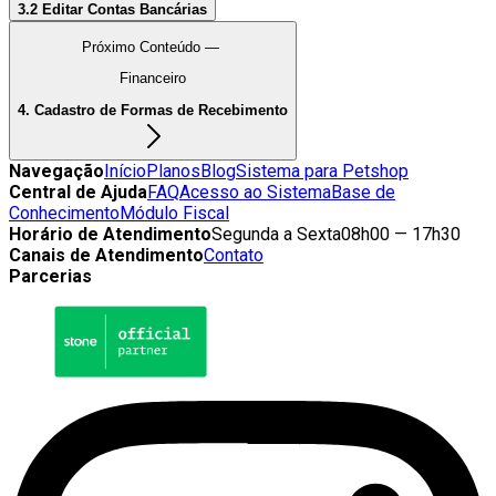
3.2 Editar Contas Bancárias
Próximo Conteúdo —
Financeiro
4. Cadastro de Formas de Recebimento
Navegação
Início
Planos
Blog
Sistema para Petshop
Central de Ajuda
FAQ
Acesso ao Sistema
Base de
Conhecimento
Módulo Fiscal
Horário de Atendimento
Segunda a Sexta
08h00 — 17h30
Canais de Atendimento
Contato
Parcerias