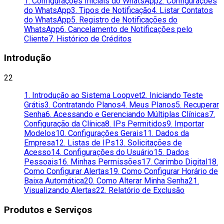
1. Configurações Iniciais do WhatsApp
2. Configurações
do WhatsApp
3. Tipos de Notificação
4. Listar Contatos
do WhatsApp
5. Registro de Notificações do
WhatsApp
6. Cancelamento de Notificações pelo
Cliente
7. Histórico de Créditos
Introdução
22
1. Introdução ao Sistema Loopvet
2. Iniciando Teste
Grátis
3. Contratando Planos
4. Meus Planos
5. Recuperar
Senha
6. Acessando e Gerenciando Múltiplas Clínicas
7.
Configuração da Clínica
8. IPs Permitidos
9. Importar
Modelos
10. Configurações Gerais
11. Dados da
Empresa
12. Listas de IPs
13. Solicitações de
Acesso
14. Configurações do Usuário
15. Dados
Pessoais
16. Minhas Permissões
17. Carimbo Digital
18.
Como Configurar Alertas
19. Como Configurar Horário de
Baixa Automática
20. Como Alterar Minha Senha
21.
Visualizando Alertas
22. Relatório de Exclusão
Produtos e Serviços