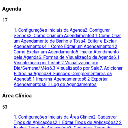
Agenda
17
1. Configurações Iniciais da Agenda
2. Configurar
Seções
3. Como Criar um Agendamento
3.1 Como Criar
um Agendamento de Banho e Tosa
4. Editar e Excluir
Agendamentos
4.1 Como Editar um Agendamento
4.2
Como Excluir um Agendamento
5. Iniciar Atendimento
pela Agenda
6. Formas de Visualização da Agenda
6.1
Visualização por Lista
6.2 Visualização por
Dia/Semana/Mês
6.3 Visualização por Sala
7. Adicionar
Filtros na Agenda
8. Funções Complementares da
Agenda
8.1 Imprimir Agendamentos
8.2 Exportar
Agendamentos
8.3 Log de Agendamentos
Área Clínica
53
1. Configurações Iniciais da Área Clínica
2. Cadastrar
Tipos de Aplicações
2.1 Editar Tipos de Aplicações
2.2
Excluir Tipos de Aplicações
3. Cadastrar Tipos de