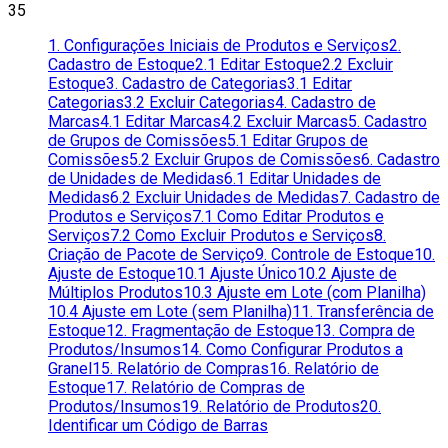
35
1. Configurações Iniciais de Produtos e Serviços
2.
Cadastro de Estoque
2.1 Editar Estoque
2.2 Excluir
Estoque
3. Cadastro de Categorias
3.1 Editar
Categorias
3.2 Excluir Categorias
4. Cadastro de
Marcas
4.1 Editar Marcas
4.2 Excluir Marcas
5. Cadastro
de Grupos de Comissões
5.1 Editar Grupos de
Comissões
5.2 Excluir Grupos de Comissões
6. Cadastro
de Unidades de Medidas
6.1 Editar Unidades de
Medidas
6.2 Excluir Unidades de Medidas
7. Cadastro de
Produtos e Serviços
7.1 Como Editar Produtos e
Serviços
7.2 Como Excluir Produtos e Serviços
8.
Criação de Pacote de Serviço
9. Controle de Estoque
10.
Ajuste de Estoque
10.1 Ajuste Único
10.2 Ajuste de
Múltiplos Produtos
10.3 Ajuste em Lote (com Planilha)
10.4 Ajuste em Lote (sem Planilha)
11. Transferência de
Estoque
12. Fragmentação de Estoque
13. Compra de
Produtos/Insumos
14. Como Configurar Produtos a
Granel
15. Relatório de Compras
16. Relatório de
Estoque
17. Relatório de Compras de
Produtos/Insumos
19. Relatório de Produtos
20.
Identificar um Código de Barras