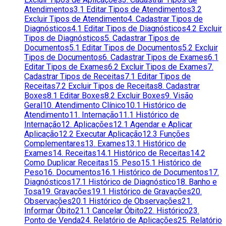
Atendimentos
3.1 Editar Tipos de Atendimentos
3.2
Excluir Tipos de Atendimento
4. Cadastrar Tipos de
Diagnósticos
4.1 Editar Tipos de Diagnósticos
4.2 Excluir
Tipos de Diagnósticos
5. Cadastrar Tipos de
Documentos
5.1 Editar Tipos de Documentos
5.2 Excluir
Tipos de Documentos
6. Cadastrar Tipos de Exames
6.1
Editar Tipos de Exames
6.2 Excluir Tipos de Exames
7.
Cadastrar Tipos de Receitas
7.1 Editar Tipos de
Receitas
7.2 Excluir Tipos de Receitas
8. Cadastrar
Boxes
8.1 Editar Boxes
8.2 Excluir Boxes
9. Visão
Geral
10. Atendimento Clínico
10.1 Histórico de
Atendimento
11. Internação
11.1 Histórico de
Internação
12. Aplicações
12.1 Agendar e Aplicar
Aplicação
12.2 Executar Aplicação
12.3 Funções
Complementares
13. Exames
13.1 Histórico de
Exames
14. Receitas
14.1 Histórico de Receitas
14.2
Como Duplicar Receitas
15. Peso
15.1 Histórico de
Peso
16. Documentos
16.1 Histórico de Documentos
17.
Diagnósticos
17.1 Histórico de Diagnóstico
18. Banho e
Tosa
19. Gravações
19.1 Histórico de Gravações
20.
Observações
20.1 Histórico de Observações
21.
Informar Óbito
21.1 Cancelar Óbito
22. Histórico
23.
Ponto de Venda
24. Relatório de Aplicações
25. Relatório