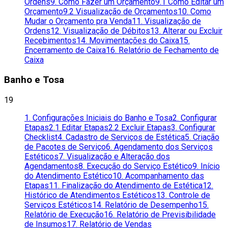
Ordens
9. Como Fazer um Orçamento
9.1 Como Editar um
Orçamento
9.2 Visualização de Orçamentos
10. Como
Mudar o Orçamento pra Venda
11. Visualização de
Ordens
12. Visualização de Débitos
13. Alterar ou Excluir
Recebimentos
14. Movimentações do Caixa
15.
Encerramento de Caixa
16. Relatório de Fechamento de
Caixa
Banho e Tosa
19
1. Configurações Iniciais do Banho e Tosa
2. Configurar
Etapas
2.1 Editar Etapas
2.2 Excluir Etapas
3. Configurar
Checklist
4. Cadastro de Serviços de Estética
5. Criação
de Pacotes de Serviço
6. Agendamento dos Serviços
Estéticos
7. Visualização e Alteração dos
Agendamentos
8. Execução do Serviço Estético
9. Início
do Atendimento Estético
10. Acompanhamento das
Etapas
11. Finalização do Atendimento de Estética
12.
Histórico de Atendimentos Estéticos
13. Controle de
Serviços Estéticos
14. Relatório de Desempenho
15.
Relatório de Execução
16. Relatório de Previsibilidade
de Insumos
17. Relatório de Vendas