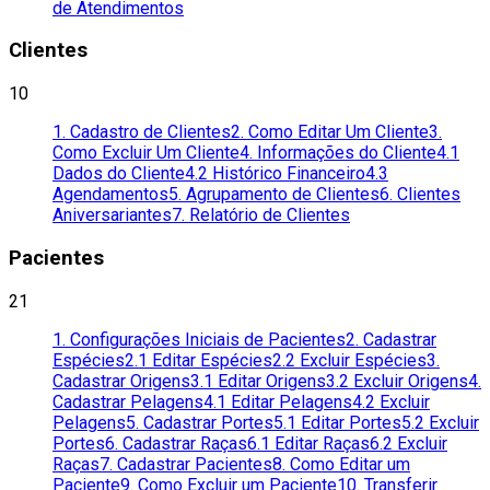
de Atendimentos
Clientes
10
1. Cadastro de Clientes
2. Como Editar Um Cliente
3.
Como Excluir Um Cliente
4. Informações do Cliente
4.1
Dados do Cliente
4.2 Histórico Financeiro
4.3
Agendamentos
5. Agrupamento de Clientes
6. Clientes
Aniversariantes
7. Relatório de Clientes
Pacientes
21
1. Configurações Iniciais de Pacientes
2. Cadastrar
Espécies
2.1 Editar Espécies
2.2 Excluir Espécies
3.
Cadastrar Origens
3.1 Editar Origens
3.2 Excluir Origens
4.
Cadastrar Pelagens
4.1 Editar Pelagens
4.2 Excluir
Pelagens
5. Cadastrar Portes
5.1 Editar Portes
5.2 Excluir
Portes
6. Cadastrar Raças
6.1 Editar Raças
6.2 Excluir
Raças
7. Cadastrar Pacientes
8. Como Editar um
Paciente
9. Como Excluir um Paciente
10. Transferir