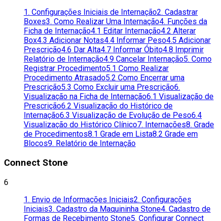
1. Configurações Iniciais de Internação
2. Cadastrar
Boxes
3. Como Realizar Uma Internação
4. Funções da
Ficha de Internação
4.1 Editar Internação
4.2 Alterar
Box
4.3 Adicionar Notas
4.4 Informar Peso
4.5 Adicionar
Prescrição
4.6 Dar Alta
4.7 Informar Óbito
4.8 Imprimir
Relatório de Internação
4.9 Cancelar Internação
5. Como
Registrar Procedimento
5.1 Como Realizar
Procedimento Atrasado
5.2 Como Encerrar uma
Prescrição
5.3 Como Excluir uma Prescrição
6.
Visualização na Ficha de Internação
6.1 Visualização de
Prescrição
6.2 Visualização do Histórico de
Internação
6.3 Visualização de Evolução de Peso
6.4
Visualização do Histórico Clínico
7. Internações
8. Grade
de Procedimentos
8.1 Grade em Lista
8.2 Grade em
Blocos
9. Relatório de Internação
Connect Stone
6
1. Envio de Informações Iniciais
2. Configurações
Iniciais
3. Cadastro da Maquininha Stone
4. Cadastro de
Formas de Recebimento Stone
5. Configurar Connect