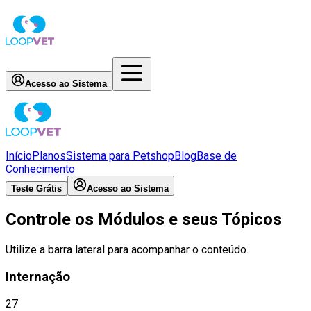
Acesso ao Sistema
Início
Planos
Sistema para Petshop
Blog
Base de
Conhecimento
Teste Grátis
Acesso ao Sistema
Controle os Módulos e seus Tópicos
Utilize a barra lateral para acompanhar o conteúdo.
Internação
27