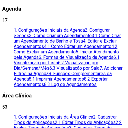
Agenda
17
1. Configurações Iniciais da Agenda
2. Configurar
Seções
3. Como Criar um Agendamento
3.1 Como Criar
um Agendamento de Banho e Tosa
4. Editar e Excluir
Agendamentos
4.1 Como Editar um Agendamento
4.2
Como Excluir um Agendamento
5. Iniciar Atendimento
pela Agenda
6. Formas de Visualização da Agenda
6.1
Visualização por Lista
6.2 Visualização por
Dia/Semana/Mês
6.3 Visualização por Sala
7. Adicionar
Filtros na Agenda
8. Funções Complementares da
Agenda
8.1 Imprimir Agendamentos
8.2 Exportar
Agendamentos
8.3 Log de Agendamentos
Área Clínica
53
1. Configurações Iniciais da Área Clínica
2. Cadastrar
Tipos de Aplicações
2.1 Editar Tipos de Aplicações
2.2
Excluir Tipos de Aplicações
3. Cadastrar Tipos de