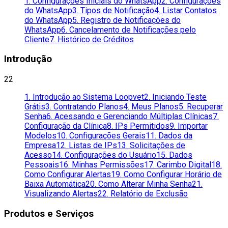
1. Configurações Iniciais do WhatsApp
2. Configurações
do WhatsApp
3. Tipos de Notificação
4. Listar Contatos
do WhatsApp
5. Registro de Notificações do
WhatsApp
6. Cancelamento de Notificações pelo
Cliente
7. Histórico de Créditos
Introdução
22
1. Introdução ao Sistema Loopvet
2. Iniciando Teste
Grátis
3. Contratando Planos
4. Meus Planos
5. Recuperar
Senha
6. Acessando e Gerenciando Múltiplas Clínicas
7.
Configuração da Clínica
8. IPs Permitidos
9. Importar
Modelos
10. Configurações Gerais
11. Dados da
Empresa
12. Listas de IPs
13. Solicitações de
Acesso
14. Configurações do Usuário
15. Dados
Pessoais
16. Minhas Permissões
17. Carimbo Digital
18.
Como Configurar Alertas
19. Como Configurar Horário de
Baixa Automática
20. Como Alterar Minha Senha
21.
Visualizando Alertas
22. Relatório de Exclusão
Produtos e Serviços