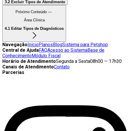
3.2 Excluir Tipos de Atendimento
Próximo Conteúdo —
Área Clínica
4.1 Editar Tipos de Diagnósticos
Navegação
Início
Planos
Blog
Sistema para Petshop
Central de Ajuda
FAQ
Acesso ao Sistema
Base de
Conhecimento
Módulo Fiscal
Horário de Atendimento
Segunda a Sexta
08h00 — 17h30
Canais de Atendimento
Contato
Parcerias