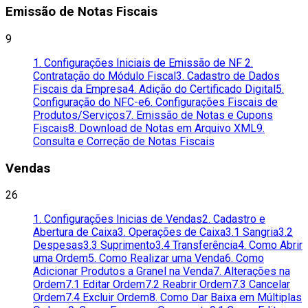
Emissão de Notas Fiscais
9
1. Configurações Iniciais de Emissão de NF
2.
Contratação do Módulo Fiscal
3. Cadastro de Dados
Fiscais da Empresa
4. Adição do Certificado Digital
5.
Configuração do NFC-e
6. Configurações Fiscais de
Produtos/Serviços
7. Emissão de Notas e Cupons
Fiscais
8. Download de Notas em Arquivo XML
9.
Consulta e Correção de Notas Fiscais
Vendas
26
1. Configurações Inicias de Vendas
2. Cadastro e
Abertura de Caixa
3. Operações de Caixa
3.1 Sangria
3.2
Despesas
3.3 Suprimento
3.4 Transferência
4. Como Abrir
uma Ordem
5. Como Realizar uma Venda
6. Como
Adicionar Produtos a Granel na Venda
7. Alterações na
Ordem
7.1 Editar Ordem
7.2 Reabrir Ordem
7.3 Cancelar
Ordem
7.4 Excluir Ordem
8. Como Dar Baixa em Múltiplas