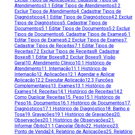
Atendimentos
3.1 Editar Tipos de Atendimentos
3.2
Excluir Tipos de Atendimento
4. Cadastrar Tipos de
Diagnósticos
4.1 Editar Tipos de Diagnósticos
4.2 Excluir
Tipos de Diagnósticos
5. Cadastrar Tipos de
Documentos
5.1 Editar Tipos de Documentos
5.2 Excluir
Tipos de Documentos
6. Cadastrar Tipos de Exames
6.1
Editar Tipos de Exames
6.2 Excluir Tipos de Exames
7.
Cadastrar Tipos de Receitas
7.1 Editar Tipos de
Receitas
7.2 Excluir Tipos de Receitas
8. Cadastrar
Boxes
8.1 Editar Boxes
8.2 Excluir Boxes
9. Visão
Geral
10. Atendimento Clínico
10.1 Histórico de
Atendimento
11. Internação
11.1 Histórico de
Internação
12. Aplicações
12.1 Agendar e Aplicar
Aplicação
12.2 Executar Aplicação
12.3 Funções
Complementares
13. Exames
13.1 Histórico de
Exames
14. Receitas
14.1 Histórico de Receitas
14.2
Como Duplicar Receitas
15. Peso
15.1 Histórico de
Peso
16. Documentos
16.1 Histórico de Documentos
17.
Diagnósticos
17.1 Histórico de Diagnóstico
18. Banho e
Tosa
19. Gravações
19.1 Histórico de Gravações
20.
Observações
20.1 Histórico de Observações
21.
Informar Óbito
21.1 Cancelar Óbito
22. Histórico
23.
Ponto de Venda
24. Relatório de Aplicações
25. Relatório