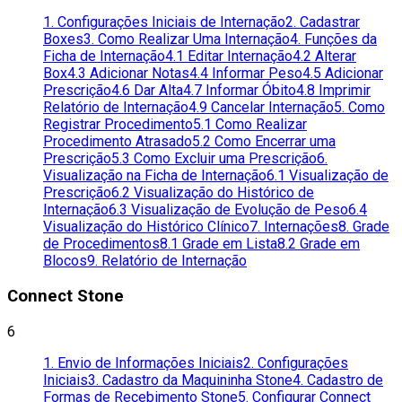
1. Configurações Iniciais de Internação
2. Cadastrar
Boxes
3. Como Realizar Uma Internação
4. Funções da
Ficha de Internação
4.1 Editar Internação
4.2 Alterar
Box
4.3 Adicionar Notas
4.4 Informar Peso
4.5 Adicionar
Prescrição
4.6 Dar Alta
4.7 Informar Óbito
4.8 Imprimir
Relatório de Internação
4.9 Cancelar Internação
5. Como
Registrar Procedimento
5.1 Como Realizar
Procedimento Atrasado
5.2 Como Encerrar uma
Prescrição
5.3 Como Excluir uma Prescrição
6.
Visualização na Ficha de Internação
6.1 Visualização de
Prescrição
6.2 Visualização do Histórico de
Internação
6.3 Visualização de Evolução de Peso
6.4
Visualização do Histórico Clínico
7. Internações
8. Grade
de Procedimentos
8.1 Grade em Lista
8.2 Grade em
Blocos
9. Relatório de Internação
Connect Stone
6
1. Envio de Informações Iniciais
2. Configurações
Iniciais
3. Cadastro da Maquininha Stone
4. Cadastro de
Formas de Recebimento Stone
5. Configurar Connect