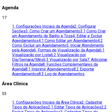
Agenda
17
1. Configurações Iniciais da Agenda
2. Configurar
Seções
3. Como Criar um Agendamento
3.1 Como Criar
um Agendamento de Banho e Tosa
4. Editar e Excluir
Agendamentos
4.1 Como Editar um Agendamento
4.2
Como Excluir um Agendamento
5. Iniciar Atendimento
pela Agenda
6. Formas de Visualização da Agenda
6.1
Visualização por Lista
6.2 Visualização por
Dia/Semana/Mês
6.3 Visualização por Sala
7. Adicionar
Filtros na Agenda
8. Funções Complementares da
Agenda
8.1 Imprimir Agendamentos
8.2 Exportar
Agendamentos
8.3 Log de Agendamentos
Área Clínica
53
1. Configurações Iniciais da Área Clínica
2. Cadastrar
Tipos de Aplicações
2.1 Editar Tipos de Aplicações
2.2
Excluir Tipos de Aplicações
3. Cadastrar Tipos de