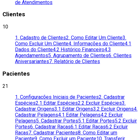
de Atendimentos
Clientes
10
1. Cadastro de Clientes
2. Como Editar Um Cliente
3.
Como Excluir Um Cliente
4. Informações do Cliente
4.1
Dados do Cliente
4.2 Histórico Financeiro
4.3
Agendamentos
5. Agrupamento de Clientes
6. Clientes
Aniversariantes
7. Relatório de Clientes
Pacientes
21
1. Configurações Iniciais de Pacientes
2. Cadastrar
Espécies
2.1 Editar Espécies
2.2 Excluir Espécies
3.
Cadastrar Origens
3.1 Editar Origens
3.2 Excluir Origens
4.
Cadastrar Pelagens
4.1 Editar Pelagens
4.2 Excluir
Pelagens
5. Cadastrar Portes
5.1 Editar Portes
5.2 Excluir
Portes
6. Cadastrar Raças
6.1 Editar Raças
6.2 Excluir
Raças
7. Cadastrar Pacientes
8. Como Editar um
Paciente
9. Como Excluir um Paciente
10. Transferir