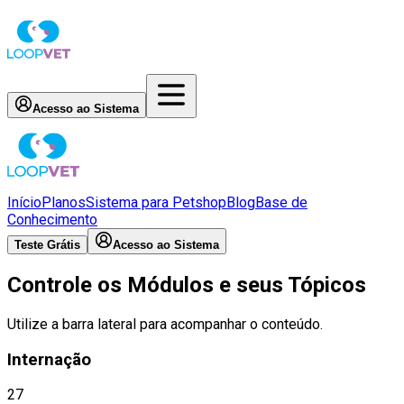
Acesso ao Sistema
Início
Planos
Sistema para Petshop
Blog
Base de
Conhecimento
Teste Grátis
Acesso ao Sistema
Controle os Módulos e seus Tópicos
Utilize a barra lateral para acompanhar o conteúdo.
Internação
27