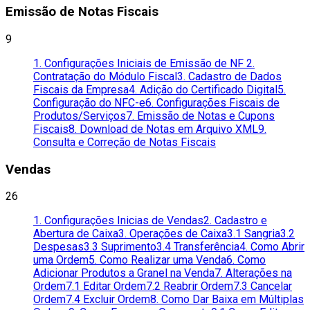
Emissão de Notas Fiscais
9
1. Configurações Iniciais de Emissão de NF
2.
Contratação do Módulo Fiscal
3. Cadastro de Dados
Fiscais da Empresa
4. Adição do Certificado Digital
5.
Configuração do NFC-e
6. Configurações Fiscais de
Produtos/Serviços
7. Emissão de Notas e Cupons
Fiscais
8. Download de Notas em Arquivo XML
9.
Consulta e Correção de Notas Fiscais
Vendas
26
1. Configurações Inicias de Vendas
2. Cadastro e
Abertura de Caixa
3. Operações de Caixa
3.1 Sangria
3.2
Despesas
3.3 Suprimento
3.4 Transferência
4. Como Abrir
uma Ordem
5. Como Realizar uma Venda
6. Como
Adicionar Produtos a Granel na Venda
7. Alterações na
Ordem
7.1 Editar Ordem
7.2 Reabrir Ordem
7.3 Cancelar
Ordem
7.4 Excluir Ordem
8. Como Dar Baixa em Múltiplas