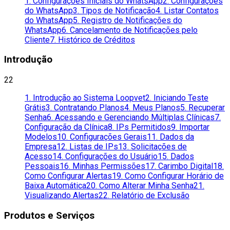
1. Configurações Iniciais do WhatsApp
2. Configurações
do WhatsApp
3. Tipos de Notificação
4. Listar Contatos
do WhatsApp
5. Registro de Notificações do
WhatsApp
6. Cancelamento de Notificações pelo
Cliente
7. Histórico de Créditos
Introdução
22
1. Introdução ao Sistema Loopvet
2. Iniciando Teste
Grátis
3. Contratando Planos
4. Meus Planos
5. Recuperar
Senha
6. Acessando e Gerenciando Múltiplas Clínicas
7.
Configuração da Clínica
8. IPs Permitidos
9. Importar
Modelos
10. Configurações Gerais
11. Dados da
Empresa
12. Listas de IPs
13. Solicitações de
Acesso
14. Configurações do Usuário
15. Dados
Pessoais
16. Minhas Permissões
17. Carimbo Digital
18.
Como Configurar Alertas
19. Como Configurar Horário de
Baixa Automática
20. Como Alterar Minha Senha
21.
Visualizando Alertas
22. Relatório de Exclusão
Produtos e Serviços