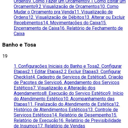
Ordens
9. Como Fazer um Orçamento
9.1 Como Editar um
Orçamento
9.2 Visualização de Orçamentos
10. Como
Mudar o Orçamento pra Venda
11. Visualização de
Ordens
12. Visualização de Débitos
13. Alterar ou Excluir
Recebimentos
14. Movimentações do Caixa
15.
Encerramento de Caixa
16. Relatório de Fechamento de
Caixa
Banho e Tosa
19
1. Configurações Iniciais do Banho e Tosa
2. Configurar
Etapas
2.1 Editar Etapas
2.2 Excluir Etapas
3. Configurar
Checklist
4. Cadastro de Serviços de Estética
5. Criação
de Pacotes de Serviço
6. Agendamento dos Serviços
Estéticos
7. Visualização e Alteração dos
Agendamentos
8. Execução do Serviço Estético
9. Início
do Atendimento Estético
10. Acompanhamento das
Etapas
11. Finalização do Atendimento de Estética
12.
Histórico de Atendimentos Estéticos
13. Controle de
Serviços Estéticos
14. Relatório de Desempenho
15.
Relatório de Execução
16. Relatório de Previsibilidade
de Insumos
17. Relatório de Vendas