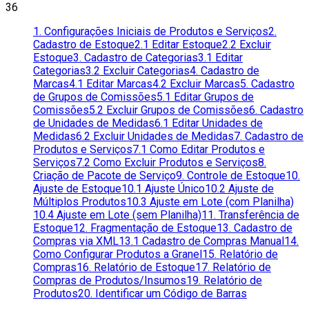
36
1. Configurações Iniciais de Produtos e Serviços
2.
Cadastro de Estoque
2.1 Editar Estoque
2.2 Excluir
Estoque
3. Cadastro de Categorias
3.1 Editar
Categorias
3.2 Excluir Categorias
4. Cadastro de
Marcas
4.1 Editar Marcas
4.2 Excluir Marcas
5. Cadastro
de Grupos de Comissões
5.1 Editar Grupos de
Comissões
5.2 Excluir Grupos de Comissões
6. Cadastro
de Unidades de Medidas
6.1 Editar Unidades de
Medidas
6.2 Excluir Unidades de Medidas
7. Cadastro de
Produtos e Serviços
7.1 Como Editar Produtos e
Serviços
7.2 Como Excluir Produtos e Serviços
8.
Criação de Pacote de Serviço
9. Controle de Estoque
10.
Ajuste de Estoque
10.1 Ajuste Único
10.2 Ajuste de
Múltiplos Produtos
10.3 Ajuste em Lote (com Planilha)
10.4 Ajuste em Lote (sem Planilha)
11. Transferência de
Estoque
12. Fragmentação de Estoque
13. Cadastro de
Compras via XML
13.1 Cadastro de Compras Manual
14.
Como Configurar Produtos a Granel
15. Relatório de
Compras
16. Relatório de Estoque
17. Relatório de
Compras de Produtos/Insumos
19. Relatório de
Produtos
20. Identificar um Código de Barras