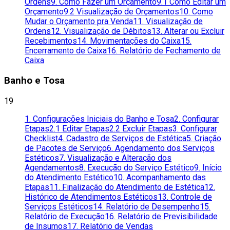
Ordens
9. Como Fazer um Orçamento
9.1 Como Editar um
Orçamento
9.2 Visualização de Orçamentos
10. Como
Mudar o Orçamento pra Venda
11. Visualização de
Ordens
12. Visualização de Débitos
13. Alterar ou Excluir
Recebimentos
14. Movimentações do Caixa
15.
Encerramento de Caixa
16. Relatório de Fechamento de
Caixa
Banho e Tosa
19
1. Configurações Iniciais do Banho e Tosa
2. Configurar
Etapas
2.1 Editar Etapas
2.2 Excluir Etapas
3. Configurar
Checklist
4. Cadastro de Serviços de Estética
5. Criação
de Pacotes de Serviço
6. Agendamento dos Serviços
Estéticos
7. Visualização e Alteração dos
Agendamentos
8. Execução do Serviço Estético
9. Início
do Atendimento Estético
10. Acompanhamento das
Etapas
11. Finalização do Atendimento de Estética
12.
Histórico de Atendimentos Estéticos
13. Controle de
Serviços Estéticos
14. Relatório de Desempenho
15.
Relatório de Execução
16. Relatório de Previsibilidade
de Insumos
17. Relatório de Vendas