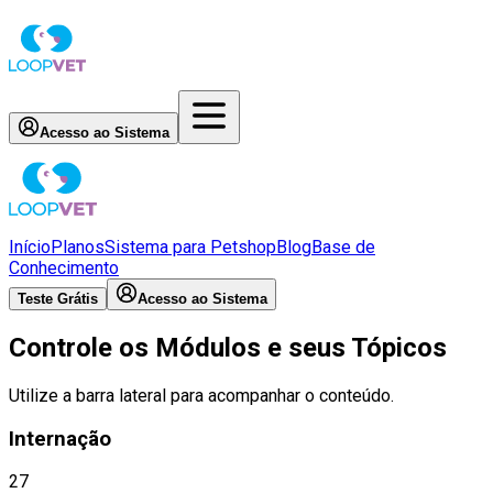
Acesso ao Sistema
Início
Planos
Sistema para Petshop
Blog
Base de
Conhecimento
Teste Grátis
Acesso ao Sistema
Controle os Módulos e seus Tópicos
Utilize a barra lateral para acompanhar o conteúdo.
Internação
27