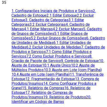
35
1. Configurações Iniciais de Produtos e Serviços
2.
Cadastro de Estoque
2.1 Editar Estoque
2.2 Excluir
Estoque
3. Cadastro de Categorias
3.1 Editar
Categorias
3.2 Excluir Categorias
4. Cadastro de
Marcas
4.1 Editar Marcas
4.2 Excluir Marcas
5. Cadastro
de Grupos de Comissões
5.1 Editar Grupos de
Comissões
5.2 Excluir Grupos de Comissões
6. Cadastro
de Unidades de Medidas
6.1 Editar Unidades de
Medidas
6.2 Excluir Unidades de Medidas
7. Cadastro de
Produtos e Serviços
7.1 Como Editar Produtos e
Serviços
7.2 Como Excluir Produtos e Serviços
8.
Criação de Pacote de Serviço
9. Controle de Estoque
10.
Ajuste de Estoque
10.1 Ajuste Único
10.2 Ajuste de
Múltiplos Produtos
10.3 Ajuste em Lote (com Planilha)
10.4 Ajuste em Lote (sem Planilha)
11. Transferência de
Estoque
12. Fragmentação de Estoque
13. Compra de
Produtos/Insumos
14. Como Configurar Produtos a
Granel
15. Relatório de Compras
16. Relatório de
Estoque
17. Relatório de Compras de
Produtos/Insumos
19. Relatório de Produtos
20.
Identificar um Código de Barras