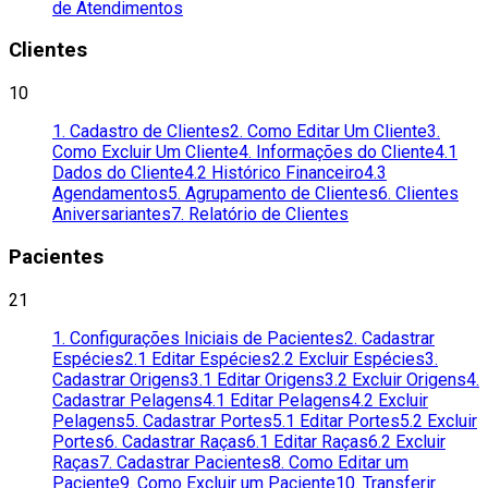
de Atendimentos
Clientes
10
1. Cadastro de Clientes
2. Como Editar Um Cliente
3.
Como Excluir Um Cliente
4. Informações do Cliente
4.1
Dados do Cliente
4.2 Histórico Financeiro
4.3
Agendamentos
5. Agrupamento de Clientes
6. Clientes
Aniversariantes
7. Relatório de Clientes
Pacientes
21
1. Configurações Iniciais de Pacientes
2. Cadastrar
Espécies
2.1 Editar Espécies
2.2 Excluir Espécies
3.
Cadastrar Origens
3.1 Editar Origens
3.2 Excluir Origens
4.
Cadastrar Pelagens
4.1 Editar Pelagens
4.2 Excluir
Pelagens
5. Cadastrar Portes
5.1 Editar Portes
5.2 Excluir
Portes
6. Cadastrar Raças
6.1 Editar Raças
6.2 Excluir
Raças
7. Cadastrar Pacientes
8. Como Editar um
Paciente
9. Como Excluir um Paciente
10. Transferir