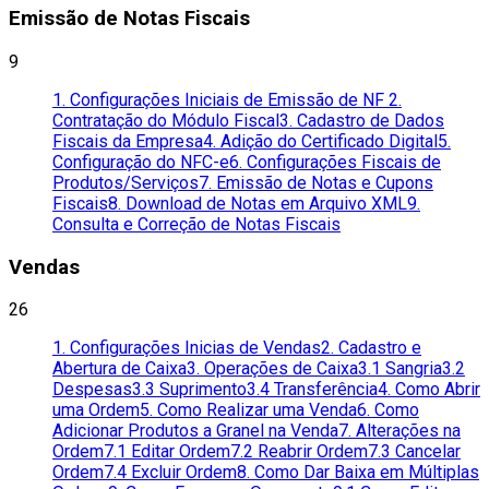
Emissão de Notas Fiscais
9
1. Configurações Iniciais de Emissão de NF
2.
Contratação do Módulo Fiscal
3. Cadastro de Dados
Fiscais da Empresa
4. Adição do Certificado Digital
5.
Configuração do NFC-e
6. Configurações Fiscais de
Produtos/Serviços
7. Emissão de Notas e Cupons
Fiscais
8. Download de Notas em Arquivo XML
9.
Consulta e Correção de Notas Fiscais
Vendas
26
1. Configurações Inicias de Vendas
2. Cadastro e
Abertura de Caixa
3. Operações de Caixa
3.1 Sangria
3.2
Despesas
3.3 Suprimento
3.4 Transferência
4. Como Abrir
uma Ordem
5. Como Realizar uma Venda
6. Como
Adicionar Produtos a Granel na Venda
7. Alterações na
Ordem
7.1 Editar Ordem
7.2 Reabrir Ordem
7.3 Cancelar
Ordem
7.4 Excluir Ordem
8. Como Dar Baixa em Múltiplas