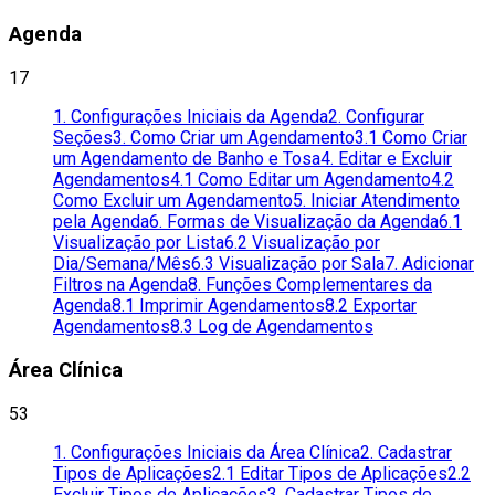
Agenda
17
1. Configurações Iniciais da Agenda
2. Configurar
Seções
3. Como Criar um Agendamento
3.1 Como Criar
um Agendamento de Banho e Tosa
4. Editar e Excluir
Agendamentos
4.1 Como Editar um Agendamento
4.2
Como Excluir um Agendamento
5. Iniciar Atendimento
pela Agenda
6. Formas de Visualização da Agenda
6.1
Visualização por Lista
6.2 Visualização por
Dia/Semana/Mês
6.3 Visualização por Sala
7. Adicionar
Filtros na Agenda
8. Funções Complementares da
Agenda
8.1 Imprimir Agendamentos
8.2 Exportar
Agendamentos
8.3 Log de Agendamentos
Área Clínica
53
1. Configurações Iniciais da Área Clínica
2. Cadastrar
Tipos de Aplicações
2.1 Editar Tipos de Aplicações
2.2
Excluir Tipos de Aplicações
3. Cadastrar Tipos de