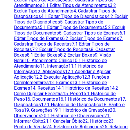
Atendimentos
3.1 Editar Tipos de Atendimentos
3.2
Excluir Tipos de Atendimento
4. Cadastrar Tipos de
Diagnósticos
4.1 Editar Tipos de Diagnósticos
4.2 Excluir
Tipos de Diagnósticos
5. Cadastrar Tipos de
Documentos
5.1 Editar Tipos de Documentos
5.2 Excluir
Tipos de Documentos
6. Cadastrar Tipos de Exames
6.1
Editar Tipos de Exames
6.2 Excluir Tipos de Exames
7.
Cadastrar Tipos de Receitas
7.1 Editar Tipos de
Receitas
7.2 Excluir Tipos de Receitas
8. Cadastrar
Boxes
8.1 Editar Boxes
8.2 Excluir Boxes
9. Visão
Geral
10. Atendimento Clínico
10.1 Histórico de
Atendimento
11. Internação
11.1 Histórico de
Internação
12. Aplicações
12.1 Agendar e Aplicar
Aplicação
12.2 Executar Aplicação
12.3 Funções
Complementares
13. Exames
13.1 Histórico de
Exames
14. Receitas
14.1 Histórico de Receitas
14.2
Como Duplicar Receitas
15. Peso
15.1 Histórico de
Peso
16. Documentos
16.1 Histórico de Documentos
17.
Diagnósticos
17.1 Histórico de Diagnóstico
18. Banho e
Tosa
19. Gravações
19.1 Histórico de Gravações
20.
Observações
20.1 Histórico de Observações
21.
Informar Óbito
21.1 Cancelar Óbito
22. Histórico
23.
Ponto de Venda
24. Relatório de Aplicações
25. Relatório