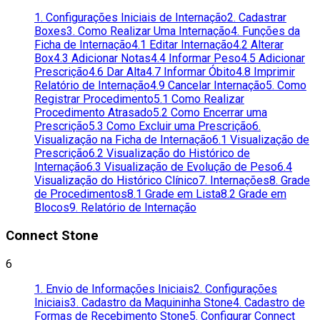
1. Configurações Iniciais de Internação
2. Cadastrar
Boxes
3. Como Realizar Uma Internação
4. Funções da
Ficha de Internação
4.1 Editar Internação
4.2 Alterar
Box
4.3 Adicionar Notas
4.4 Informar Peso
4.5 Adicionar
Prescrição
4.6 Dar Alta
4.7 Informar Óbito
4.8 Imprimir
Relatório de Internação
4.9 Cancelar Internação
5. Como
Registrar Procedimento
5.1 Como Realizar
Procedimento Atrasado
5.2 Como Encerrar uma
Prescrição
5.3 Como Excluir uma Prescrição
6.
Visualização na Ficha de Internação
6.1 Visualização de
Prescrição
6.2 Visualização do Histórico de
Internação
6.3 Visualização de Evolução de Peso
6.4
Visualização do Histórico Clínico
7. Internações
8. Grade
de Procedimentos
8.1 Grade em Lista
8.2 Grade em
Blocos
9. Relatório de Internação
Connect Stone
6
1. Envio de Informações Iniciais
2. Configurações
Iniciais
3. Cadastro da Maquininha Stone
4. Cadastro de
Formas de Recebimento Stone
5. Configurar Connect