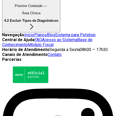
Próximo Conteúdo —
Área Clínica
4.2 Excluir Tipos de Diagnósticos
Navegação
Início
Planos
Blog
Sistema para Petshop
Central de Ajuda
FAQ
Acesso ao Sistema
Base de
Conhecimento
Módulo Fiscal
Horário de Atendimento
Segunda a Sexta
08h00 — 17h30
Canais de Atendimento
Contato
Parcerias