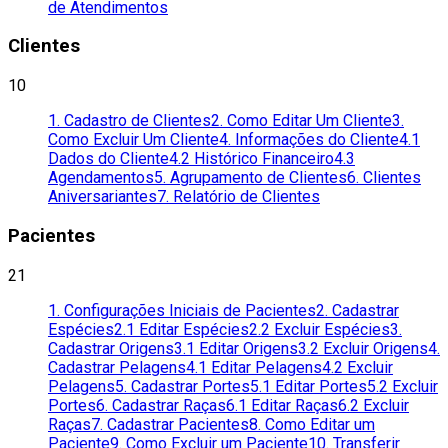
de Atendimentos
Clientes
10
1. Cadastro de Clientes
2. Como Editar Um Cliente
3.
Como Excluir Um Cliente
4. Informações do Cliente
4.1
Dados do Cliente
4.2 Histórico Financeiro
4.3
Agendamentos
5. Agrupamento de Clientes
6. Clientes
Aniversariantes
7. Relatório de Clientes
Pacientes
21
1. Configurações Iniciais de Pacientes
2. Cadastrar
Espécies
2.1 Editar Espécies
2.2 Excluir Espécies
3.
Cadastrar Origens
3.1 Editar Origens
3.2 Excluir Origens
4.
Cadastrar Pelagens
4.1 Editar Pelagens
4.2 Excluir
Pelagens
5. Cadastrar Portes
5.1 Editar Portes
5.2 Excluir
Portes
6. Cadastrar Raças
6.1 Editar Raças
6.2 Excluir
Raças
7. Cadastrar Pacientes
8. Como Editar um
Paciente
9. Como Excluir um Paciente
10. Transferir