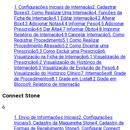
1. Configurações Iniciais de Internação
2. Cadastrar
Boxes
3. Como Realizar Uma Internação
4. Funções da
Ficha de Internação
4.1 Editar Internação
4.2 Alterar
Box
4.3 Adicionar Notas
4.4 Informar Peso
4.5 Adicionar
Prescrição
4.6 Dar Alta
4.7 Informar Óbito
4.8 Imprimir
Relatório de Internação
4.9 Cancelar Internação
5. Como
Registrar Procedimento
5.1 Como Realizar
Procedimento Atrasado
5.2 Como Encerrar uma
Prescrição
5.3 Como Excluir uma Prescrição
6.
Visualização na Ficha de Internação
6.1 Visualização de
Prescrição
6.2 Visualização do Histórico de
Internação
6.3 Visualização de Evolução de Peso
6.4
Visualização do Histórico Clínico
7. Internações
8. Grade
de Procedimentos
8.1 Grade em Lista
8.2 Grade em
Blocos
9. Relatório de Internação
Connect Stone
6
1. Envio de Informações Iniciais
2. Configurações
Iniciais
3. Cadastro da Maquininha Stone
4. Cadastro de
Formas de Recebimento Stone
5. Configurar Connect