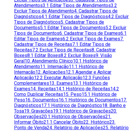
Atendimentos
3.1 Editar Tipos de Atendimentos
3.2
Excluir Tipos de Atendimento
4. Cadastrar Tipos de
Diagnósticos
4.1 Editar Tipos de Diagnósticos
4.2 Excluir
Tipos de Diagnósticos
5. Cadastrar Tipos de
Documentos
5.1 Editar Tipos de Documentos
5.2 Excluir
Tipos de Documentos
6. Cadastrar Tipos de Exames
6.1
Editar Tipos de Exames
6.2 Excluir Tipos de Exames
7.
Cadastrar Tipos de Receitas
7.1 Editar Tipos de
Receitas
7.2 Excluir Tipos de Receitas
8. Cadastrar
Boxes
8.1 Editar Boxes
8.2 Excluir Boxes
9. Visão
Geral
10. Atendimento Clínico
10.1 Histórico de
Atendimento
11. Internação
11.1 Histórico de
Internação
12. Aplicações
12.1 Agendar e Aplicar
Aplicação
12.2 Executar Aplicação
12.3 Funções
Complementares
13. Exames
13.1 Histórico de
Exames
14. Receitas
14.1 Histórico de Receitas
14.2
Como Duplicar Receitas
15. Peso
15.1 Histórico de
Peso
16. Documentos
16.1 Histórico de Documentos
17.
Diagnósticos
17.1 Histórico de Diagnóstico
18. Banho e
Tosa
19. Gravações
19.1 Histórico de Gravações
20.
Observações
20.1 Histórico de Observações
21.
Informar Óbito
21.1 Cancelar Óbito
22. Histórico
23.
Ponto de Venda
24. Relatório de Aplicações
25. Relatório