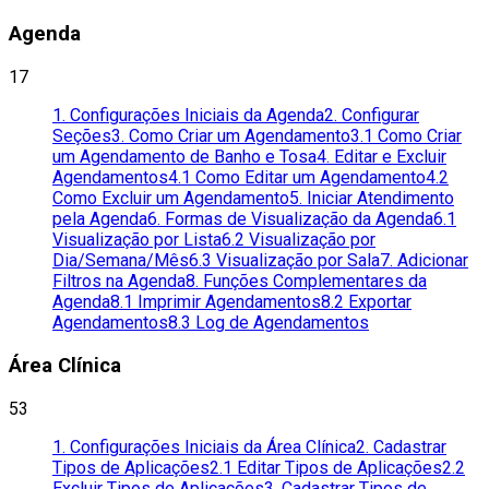
Agenda
17
1. Configurações Iniciais da Agenda
2. Configurar
Seções
3. Como Criar um Agendamento
3.1 Como Criar
um Agendamento de Banho e Tosa
4. Editar e Excluir
Agendamentos
4.1 Como Editar um Agendamento
4.2
Como Excluir um Agendamento
5. Iniciar Atendimento
pela Agenda
6. Formas de Visualização da Agenda
6.1
Visualização por Lista
6.2 Visualização por
Dia/Semana/Mês
6.3 Visualização por Sala
7. Adicionar
Filtros na Agenda
8. Funções Complementares da
Agenda
8.1 Imprimir Agendamentos
8.2 Exportar
Agendamentos
8.3 Log de Agendamentos
Área Clínica
53
1. Configurações Iniciais da Área Clínica
2. Cadastrar
Tipos de Aplicações
2.1 Editar Tipos de Aplicações
2.2
Excluir Tipos de Aplicações
3. Cadastrar Tipos de