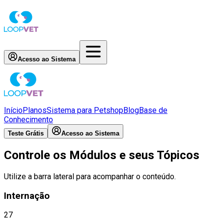
Acesso ao Sistema
Início
Planos
Sistema para Petshop
Blog
Base de
Conhecimento
Teste Grátis
Acesso ao Sistema
Controle os Módulos e seus Tópicos
Utilize a barra lateral para acompanhar o conteúdo.
Internação
27