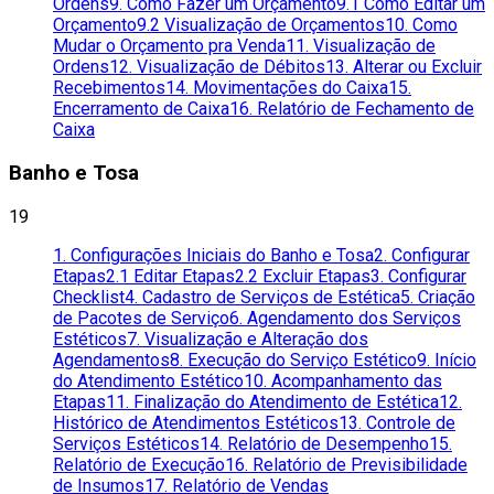
Ordens
9. Como Fazer um Orçamento
9.1 Como Editar um
Orçamento
9.2 Visualização de Orçamentos
10. Como
Mudar o Orçamento pra Venda
11. Visualização de
Ordens
12. Visualização de Débitos
13. Alterar ou Excluir
Recebimentos
14. Movimentações do Caixa
15.
Encerramento de Caixa
16. Relatório de Fechamento de
Caixa
Banho e Tosa
19
1. Configurações Iniciais do Banho e Tosa
2. Configurar
Etapas
2.1 Editar Etapas
2.2 Excluir Etapas
3. Configurar
Checklist
4. Cadastro de Serviços de Estética
5. Criação
de Pacotes de Serviço
6. Agendamento dos Serviços
Estéticos
7. Visualização e Alteração dos
Agendamentos
8. Execução do Serviço Estético
9. Início
do Atendimento Estético
10. Acompanhamento das
Etapas
11. Finalização do Atendimento de Estética
12.
Histórico de Atendimentos Estéticos
13. Controle de
Serviços Estéticos
14. Relatório de Desempenho
15.
Relatório de Execução
16. Relatório de Previsibilidade
de Insumos
17. Relatório de Vendas