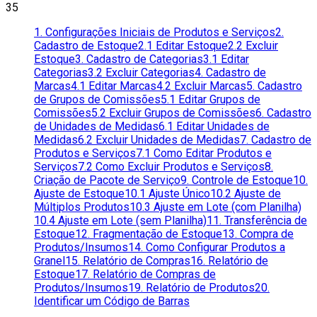
35
1. Configurações Iniciais de Produtos e Serviços
2.
Cadastro de Estoque
2.1 Editar Estoque
2.2 Excluir
Estoque
3. Cadastro de Categorias
3.1 Editar
Categorias
3.2 Excluir Categorias
4. Cadastro de
Marcas
4.1 Editar Marcas
4.2 Excluir Marcas
5. Cadastro
de Grupos de Comissões
5.1 Editar Grupos de
Comissões
5.2 Excluir Grupos de Comissões
6. Cadastro
de Unidades de Medidas
6.1 Editar Unidades de
Medidas
6.2 Excluir Unidades de Medidas
7. Cadastro de
Produtos e Serviços
7.1 Como Editar Produtos e
Serviços
7.2 Como Excluir Produtos e Serviços
8.
Criação de Pacote de Serviço
9. Controle de Estoque
10.
Ajuste de Estoque
10.1 Ajuste Único
10.2 Ajuste de
Múltiplos Produtos
10.3 Ajuste em Lote (com Planilha)
10.4 Ajuste em Lote (sem Planilha)
11. Transferência de
Estoque
12. Fragmentação de Estoque
13. Compra de
Produtos/Insumos
14. Como Configurar Produtos a
Granel
15. Relatório de Compras
16. Relatório de
Estoque
17. Relatório de Compras de
Produtos/Insumos
19. Relatório de Produtos
20.
Identificar um Código de Barras