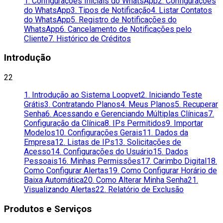
1. Configurações Iniciais do WhatsApp
2. Configurações
do WhatsApp
3. Tipos de Notificação
4. Listar Contatos
do WhatsApp
5. Registro de Notificações do
WhatsApp
6. Cancelamento de Notificações pelo
Cliente
7. Histórico de Créditos
Introdução
22
1. Introdução ao Sistema Loopvet
2. Iniciando Teste
Grátis
3. Contratando Planos
4. Meus Planos
5. Recuperar
Senha
6. Acessando e Gerenciando Múltiplas Clínicas
7.
Configuração da Clínica
8. IPs Permitidos
9. Importar
Modelos
10. Configurações Gerais
11. Dados da
Empresa
12. Listas de IPs
13. Solicitações de
Acesso
14. Configurações do Usuário
15. Dados
Pessoais
16. Minhas Permissões
17. Carimbo Digital
18.
Como Configurar Alertas
19. Como Configurar Horário de
Baixa Automática
20. Como Alterar Minha Senha
21.
Visualizando Alertas
22. Relatório de Exclusão
Produtos e Serviços