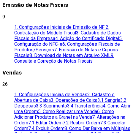
Emissão de Notas Fiscais
9
1. Configurações Iniciais de Emissão de NF
2.
Contratação do Módulo Fiscal
3. Cadastro de Dados
Fiscais da Empresa
4. Adição do Certificado Digital
5.
Configuração do NFC-e
6. Configurações Fiscais de
Produtos/Serviços
7. Emissão de Notas e Cupons
Fiscais
8. Download de Notas em Arquivo XML
9.
Consulta e Correção de Notas Fiscais
Vendas
26
1. Configurações Inicias de Vendas
2. Cadastro e
Abertura de Caixa
3. Operações de Caixa
3.1 Sangria
3.2
Despesas
3.3 Suprimento
3.4 Transferência
4. Como Abrir
uma Ordem
5. Como Realizar uma Venda
6. Como
Adicionar Produtos a Granel na Venda
7. Alterações na
Ordem
7.1 Editar Ordem
7.2 Reabrir Ordem
7.3 Cancelar
Ordem
7.4 Excluir Ordem
8. Como Dar Baixa em Múltiplas