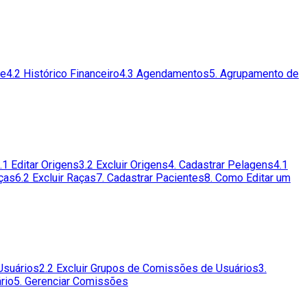
te
4.2 Histórico Financeiro
4.3 Agendamentos
5. Agrupamento de
.1 Editar Origens
3.2 Excluir Origens
4. Cadastrar Pelagens
4.1
aças
6.2 Excluir Raças
7. Cadastrar Pacientes
8. Como Editar um
Usuários
2.2 Excluir Grupos de Comissões de Usuários
3.
rio
5. Gerenciar Comissões