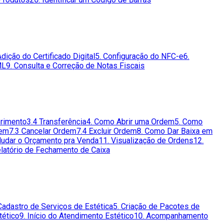
Adição do Certificado Digital
5. Configuração do NFC-e
6.
ML
9. Consulta e Correção de Notas Fiscais
primento
3.4 Transferência
4. Como Abrir uma Ordem
5. Como
dem
7.3 Cancelar Ordem
7.4 Excluir Ordem
8. Como Dar Baixa em
udar o Orçamento pra Venda
11. Visualização de Ordens
12.
elatório de Fechamento de Caixa
Cadastro de Serviços de Estética
5. Criação de Pacotes de
tético
9. Início do Atendimento Estético
10. Acompanhamento