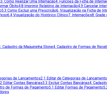
s
3. Como Realizar Uma Internação
4. Funções da Ficha de Interna
ormar Óbito
4.8 Imprimir Relatório de Internação
4.9 Cancelar Inte
o
5.3 Como Excluir uma Prescrição
6. Visualização na Ficha de In
 Peso
6.4 Visualização do Histórico Clínico
7. Internações
8. Grade
3. Cadastro da Maquininha Stone
4. Cadastro de Formas de Rece
tegorias de Lançamentos
2.1 Editar de Categorias de Lançament
.2 Editar Contas Bancárias
3.3 Excluir Contas Bancárias
4. Cadast
stro de Formas de Pagamento
5.1 Editar Formas de Pagamento
5.
edores