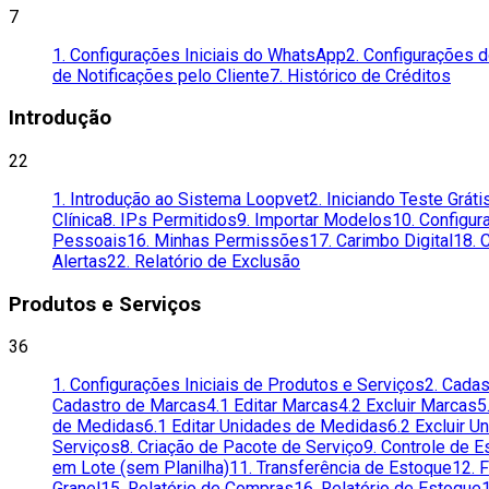
7
1. Configurações Iniciais do WhatsApp
2. Configurações 
de Notificações pelo Cliente
7. Histórico de Créditos
Introdução
22
1. Introdução ao Sistema Loopvet
2. Iniciando Teste Gráti
Clínica
8. IPs Permitidos
9. Importar Modelos
10. Configur
Pessoais
16. Minhas Permissões
17. Carimbo Digital
18. 
Alertas
22. Relatório de Exclusão
Produtos e Serviços
36
1. Configurações Iniciais de Produtos e Serviços
2. Cada
Cadastro de Marcas
4.1 Editar Marcas
4.2 Excluir Marcas
5
de Medidas
6.1 Editar Unidades de Medidas
6.2 Excluir 
Serviços
8. Criação de Pacote de Serviço
9. Controle de 
em Lote (sem Planilha)
11. Transferência de Estoque
12. 
Granel
15. Relatório de Compras
16. Relatório de Estoque