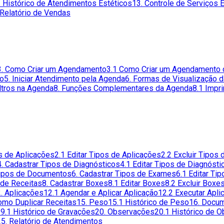
. Histórico de Atendimentos Estéticos
13. Controle de Serviços 
 Relatório de Vendas
3. Como Criar um Agendamento
3.1 Como Criar um Agendamento 
to
5. Iniciar Atendimento pela Agenda
6. Formas de Visualização 
iltros na Agenda
8. Funções Complementares da Agenda
8.1 Impr
os de Aplicações
2.1 Editar Tipos de Aplicações
2.2 Excluir Tipos
4. Cadastrar Tipos de Diagnósticos
4.1 Editar Tipos de Diagnósti
 Tipos de Documentos
6. Cadastrar Tipos de Exames
6.1 Editar Ti
 de Receitas
8. Cadastrar Boxes
8.1 Editar Boxes
8.2 Excluir Boxe
. Aplicações
12.1 Agendar e Aplicar Aplicação
12.2 Executar Apli
omo Duplicar Receitas
15. Peso
15.1 Histórico de Peso
16. Docu
9.1 Histórico de Gravações
20. Observações
20.1 Histórico de 
25. Relatório de Atendimentos