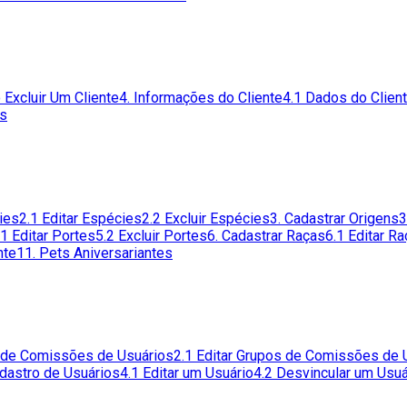
 Excluir Um Cliente
4. Informações do Cliente
4.1 Dados do Clien
es
ies
2.1 Editar Espécies
2.2 Excluir Espécies
3. Cadastrar Origens
3
.1 Editar Portes
5.2 Excluir Portes
6. Cadastrar Raças
6.1 Editar R
nte
11. Pets Aniversariantes
s de Comissões de Usuários
2.1 Editar Grupos de Comissões de 
adastro de Usuários
4.1 Editar um Usuário
4.2 Desvincular um Usuá