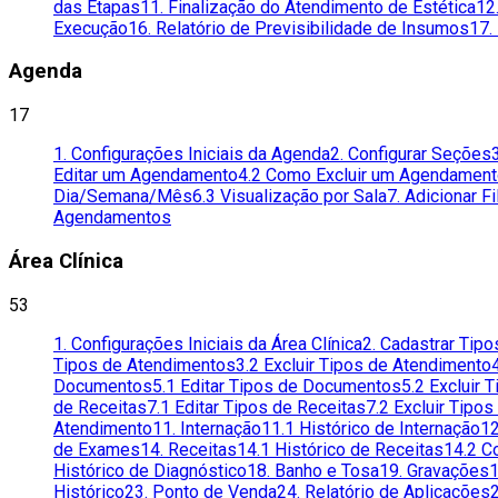
das Etapas
11. Finalização do Atendimento de Estética
12
Execução
16. Relatório de Previsibilidade de Insumos
17.
Agenda
17
1. Configurações Iniciais da Agenda
2. Configurar Seções
Editar um Agendamento
4.2 Como Excluir um Agendamen
Dia/Semana/Mês
6.3 Visualização por Sala
7. Adicionar F
Agendamentos
Área Clínica
53
1. Configurações Iniciais da Área Clínica
2. Cadastrar Tip
Tipos de Atendimentos
3.2 Excluir Tipos de Atendimento
Documentos
5.1 Editar Tipos de Documentos
5.2 Excluir
de Receitas
7.1 Editar Tipos de Receitas
7.2 Excluir Tipos
Atendimento
11. Internação
11.1 Histórico de Internação
12
de Exames
14. Receitas
14.1 Histórico de Receitas
14.2 C
Histórico de Diagnóstico
18. Banho e Tosa
19. Gravações
1
Histórico
23. Ponto de Venda
24. Relatório de Aplicações