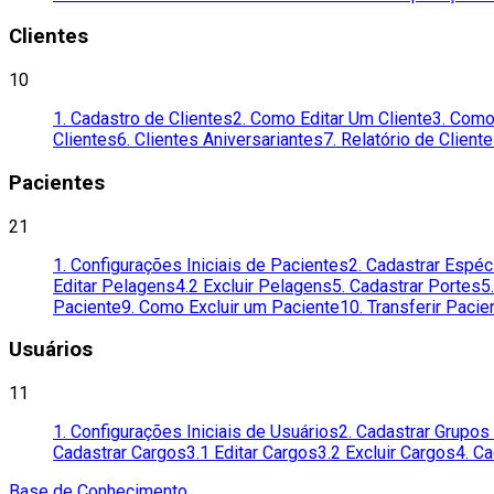
Clientes
10
1. Cadastro de Clientes
2. Como Editar Um Cliente
3. Como
Clientes
6. Clientes Aniversariantes
7. Relatório de Client
Pacientes
21
1. Configurações Iniciais de Pacientes
2. Cadastrar Espéc
Editar Pelagens
4.2 Excluir Pelagens
5. Cadastrar Portes
5
Paciente
9. Como Excluir um Paciente
10. Transferir Pacie
Usuários
11
1. Configurações Iniciais de Usuários
2. Cadastrar Grupo
Cadastrar Cargos
3.1 Editar Cargos
3.2 Excluir Cargos
4. C
Base de Conhecimento