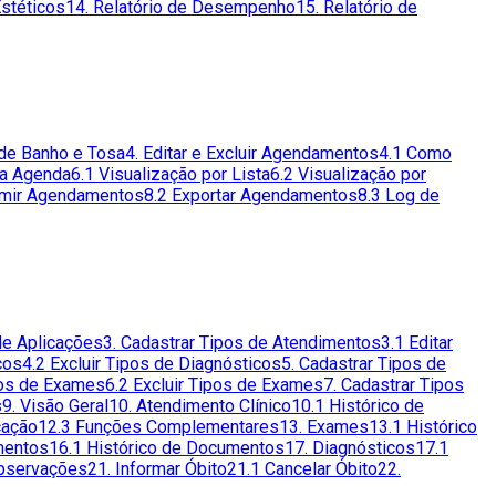
Estéticos
14. Relatório de Desempenho
15. Relatório de
de Banho e Tosa
4. Editar e Excluir Agendamentos
4.1 Como
da Agenda
6.1 Visualização por Lista
6.2 Visualização por
imir Agendamentos
8.2 Exportar Agendamentos
8.3 Log de
 de Aplicações
3. Cadastrar Tipos de Atendimentos
3.1 Editar
cos
4.2 Excluir Tipos de Diagnósticos
5. Cadastrar Tipos de
pos de Exames
6.2 Excluir Tipos de Exames
7. Cadastrar Tipos
s
9. Visão Geral
10. Atendimento Clínico
10.1 Histórico de
cação
12.3 Funções Complementares
13. Exames
13.1 Histórico
mentos
16.1 Histórico de Documentos
17. Diagnósticos
17.1
Observações
21. Informar Óbito
21.1 Cancelar Óbito
22.