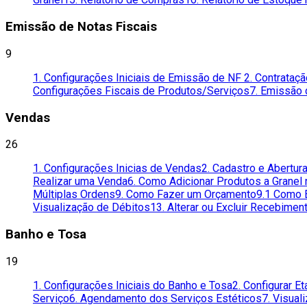
Emissão de Notas Fiscais
9
1. Configurações Iniciais de Emissão de NF
2. Contrataç
Configurações Fiscais de Produtos/Serviços
7. Emissão 
Vendas
26
1. Configurações Inicias de Vendas
2. Cadastro e Abertur
Realizar uma Venda
6. Como Adicionar Produtos a Granel
Múltiplas Ordens
9. Como Fazer um Orçamento
9.1 Como 
Visualização de Débitos
13. Alterar ou Excluir Recebimen
Banho e Tosa
19
1. Configurações Iniciais do Banho e Tosa
2. Configurar E
Serviço
6. Agendamento dos Serviços Estéticos
7. Visua