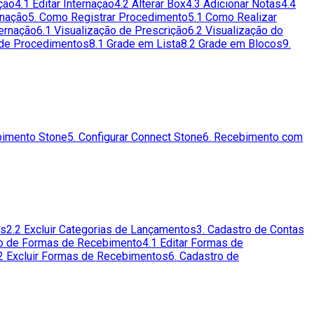
ção
4.1 Editar Internação
4.2 Alterar Box
4.3 Adicionar Notas
4.4
rnação
5. Como Registrar Procedimento
5.1 Como Realizar
ternação
6.1 Visualização de Prescrição
6.2 Visualização do
 de Procedimentos
8.1 Grade em Lista
8.2 Grade em Blocos
9.
bimento Stone
5. Configurar Connect Stone
6. Recebimento com
os
2.2 Excluir Categorias de Lançamentos
3. Cadastro de Contas
ro de Formas de Recebimento
4.1 Editar Formas de
2 Excluir Formas de Recebimentos
6. Cadastro de