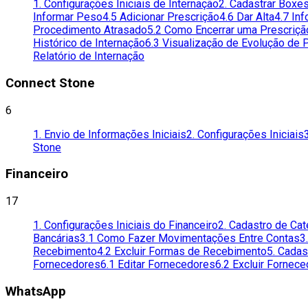
1. Configurações Iniciais de Internação
2. Cadastrar Boxe
Informar Peso
4.5 Adicionar Prescrição
4.6 Dar Alta
4.7 Inf
Procedimento Atrasado
5.2 Como Encerrar uma Prescriçã
Histórico de Internação
6.3 Visualização de Evolução de
Relatório de Internação
Connect Stone
6
1. Envio de Informações Iniciais
2. Configurações Iniciais
Stone
Financeiro
17
1. Configurações Iniciais do Financeiro
2. Cadastro de Ca
Bancárias
3.1 Como Fazer Movimentações Entre Contas
3
Recebimento
4.2 Excluir Formas de Recebimento
5. Cada
Fornecedores
6.1 Editar Fornecedores
6.2 Excluir Fornec
WhatsApp