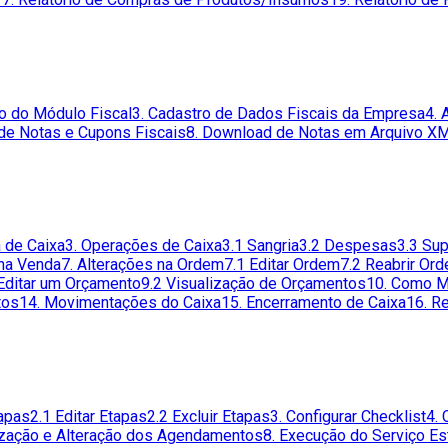
ão do Módulo Fiscal
3. Cadastro de Dados Fiscais da Empresa
4. 
de Notas e Cupons Fiscais
8. Download de Notas em Arquivo X
a de Caixa
3. Operações de Caixa
3.1 Sangria
3.2 Despesas
3.3 Su
 na Venda
7. Alterações na Ordem
7.1 Editar Ordem
7.2 Reabrir Or
Editar um Orçamento
9.2 Visualização de Orçamentos
10. Como M
tos
14. Movimentações do Caixa
15. Encerramento de Caixa
16. R
tapas
2.1 Editar Etapas
2.2 Excluir Etapas
3. Configurar Checklist
4. 
lização e Alteração dos Agendamentos
8. Execução do Serviço Es