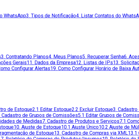
do WhatsApp
3. Tipos de Notificação
4. Listar Contatos do Whats
s
3. Contratando Planos
4. Meus Planos
5. Recuperar Senha
6. Ace
ações Gerais
11. Dados da Empresa
12. Listas de IPs
13. Solicit
Como Configurar Alertas
19. Como Configurar Horário de Baixa Au
stro de Estoque
2.1 Editar Estoque
2.2 Excluir Estoque
3. Cadastro
. Cadastro de Grupos de Comissões
5.1 Editar Grupos de Comis
Unidades de Medidas
7. Cadastro de Produtos e Serviços
7.1 Como
Estoque
10. Ajuste de Estoque
10.1 Ajuste Único
10.2 Ajuste de Mú
Fragmentação de Estoque
13. Cadastro de Compras via XML
13.1
17. Relatório de Compras de Produtos/Insumos
19. Relatório de