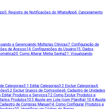
App
5. Registro de Notificações do WhatsApp
6. Cancelamento
ssando e Gerenciando Múltiplas Clínicas
7. Configuração da
ações de Acesso
14. Configurações do Usuário
15. Dados
tomática
20. Como Alterar Minha Senha
21. Visualizando
 de Categorias
3.1 Editar Categorias
3.2 Excluir Categorias
4.
sões
5.2 Excluir Grupos de Comissões
6. Cadastro de Unidades
 Editar Produtos e Serviços
7.2 Como Excluir Produtos e
ltiplos Produtos
10.3 Ajuste em Lote (com Planilha)
10.4 Ajuste
 Cadastro de Compras Manual
14. Como Configurar Produtos a
 Produtos
20. Identificar um Código de Barras