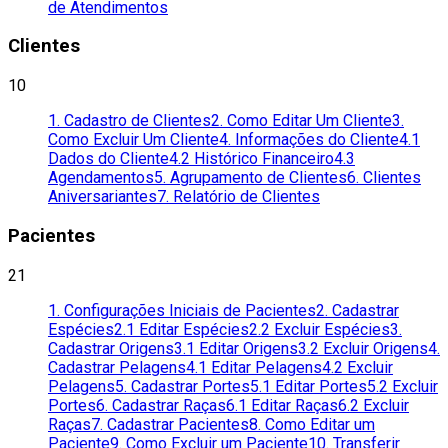
de Atendimentos
Clientes
10
1. Cadastro de Clientes
2. Como Editar Um Cliente
3.
Como Excluir Um Cliente
4. Informações do Cliente
4.1
Dados do Cliente
4.2 Histórico Financeiro
4.3
Agendamentos
5. Agrupamento de Clientes
6. Clientes
Aniversariantes
7. Relatório de Clientes
Pacientes
21
1. Configurações Iniciais de Pacientes
2. Cadastrar
Espécies
2.1 Editar Espécies
2.2 Excluir Espécies
3.
Cadastrar Origens
3.1 Editar Origens
3.2 Excluir Origens
4.
Cadastrar Pelagens
4.1 Editar Pelagens
4.2 Excluir
Pelagens
5. Cadastrar Portes
5.1 Editar Portes
5.2 Excluir
Portes
6. Cadastrar Raças
6.1 Editar Raças
6.2 Excluir
Raças
7. Cadastrar Pacientes
8. Como Editar um
Paciente
9. Como Excluir um Paciente
10. Transferir