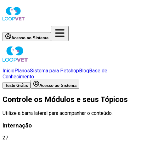
Acesso ao Sistema
Início
Planos
Sistema para Petshop
Blog
Base de
Conhecimento
Teste Grátis
Acesso ao Sistema
Controle os Módulos e seus Tópicos
Utilize a barra lateral para acompanhar o conteúdo.
Internação
27