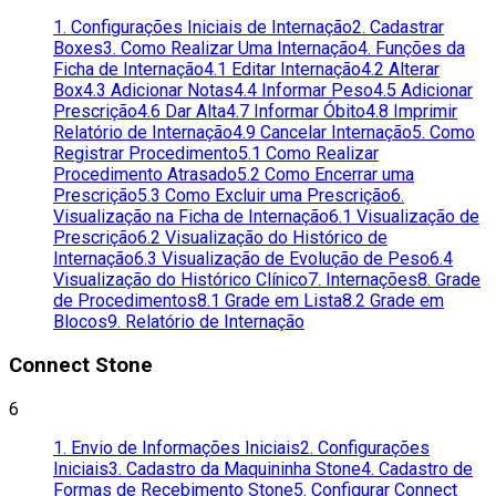
1. Configurações Iniciais de Internação
2. Cadastrar
Boxes
3. Como Realizar Uma Internação
4. Funções da
Ficha de Internação
4.1 Editar Internação
4.2 Alterar
Box
4.3 Adicionar Notas
4.4 Informar Peso
4.5 Adicionar
Prescrição
4.6 Dar Alta
4.7 Informar Óbito
4.8 Imprimir
Relatório de Internação
4.9 Cancelar Internação
5. Como
Registrar Procedimento
5.1 Como Realizar
Procedimento Atrasado
5.2 Como Encerrar uma
Prescrição
5.3 Como Excluir uma Prescrição
6.
Visualização na Ficha de Internação
6.1 Visualização de
Prescrição
6.2 Visualização do Histórico de
Internação
6.3 Visualização de Evolução de Peso
6.4
Visualização do Histórico Clínico
7. Internações
8. Grade
de Procedimentos
8.1 Grade em Lista
8.2 Grade em
Blocos
9. Relatório de Internação
Connect Stone
6
1. Envio de Informações Iniciais
2. Configurações
Iniciais
3. Cadastro da Maquininha Stone
4. Cadastro de
Formas de Recebimento Stone
5. Configurar Connect