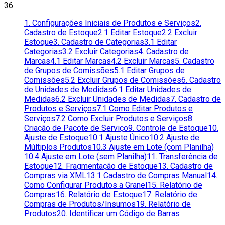
36
1. Configurações Iniciais de Produtos e Serviços
2.
Cadastro de Estoque
2.1 Editar Estoque
2.2 Excluir
Estoque
3. Cadastro de Categorias
3.1 Editar
Categorias
3.2 Excluir Categorias
4. Cadastro de
Marcas
4.1 Editar Marcas
4.2 Excluir Marcas
5. Cadastro
de Grupos de Comissões
5.1 Editar Grupos de
Comissões
5.2 Excluir Grupos de Comissões
6. Cadastro
de Unidades de Medidas
6.1 Editar Unidades de
Medidas
6.2 Excluir Unidades de Medidas
7. Cadastro de
Produtos e Serviços
7.1 Como Editar Produtos e
Serviços
7.2 Como Excluir Produtos e Serviços
8.
Criação de Pacote de Serviço
9. Controle de Estoque
10.
Ajuste de Estoque
10.1 Ajuste Único
10.2 Ajuste de
Múltiplos Produtos
10.3 Ajuste em Lote (com Planilha)
10.4 Ajuste em Lote (sem Planilha)
11. Transferência de
Estoque
12. Fragmentação de Estoque
13. Cadastro de
Compras via XML
13.1 Cadastro de Compras Manual
14.
Como Configurar Produtos a Granel
15. Relatório de
Compras
16. Relatório de Estoque
17. Relatório de
Compras de Produtos/Insumos
19. Relatório de
Produtos
20. Identificar um Código de Barras