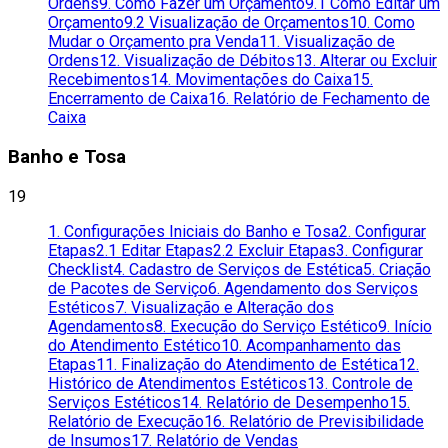
Ordens
9. Como Fazer um Orçamento
9.1 Como Editar um
Orçamento
9.2 Visualização de Orçamentos
10. Como
Mudar o Orçamento pra Venda
11. Visualização de
Ordens
12. Visualização de Débitos
13. Alterar ou Excluir
Recebimentos
14. Movimentações do Caixa
15.
Encerramento de Caixa
16. Relatório de Fechamento de
Caixa
Banho e Tosa
19
1. Configurações Iniciais do Banho e Tosa
2. Configurar
Etapas
2.1 Editar Etapas
2.2 Excluir Etapas
3. Configurar
Checklist
4. Cadastro de Serviços de Estética
5. Criação
de Pacotes de Serviço
6. Agendamento dos Serviços
Estéticos
7. Visualização e Alteração dos
Agendamentos
8. Execução do Serviço Estético
9. Início
do Atendimento Estético
10. Acompanhamento das
Etapas
11. Finalização do Atendimento de Estética
12.
Histórico de Atendimentos Estéticos
13. Controle de
Serviços Estéticos
14. Relatório de Desempenho
15.
Relatório de Execução
16. Relatório de Previsibilidade
de Insumos
17. Relatório de Vendas