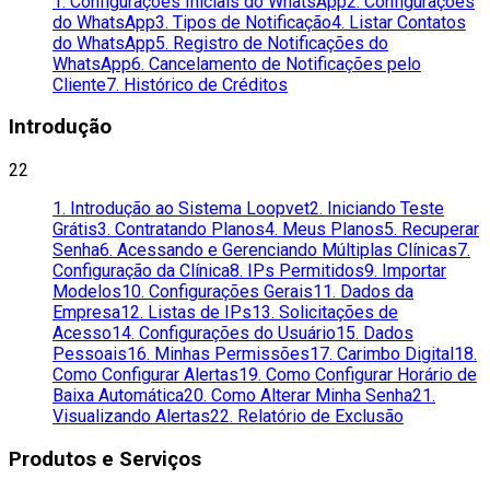
1. Configurações Iniciais do WhatsApp
2. Configurações
do WhatsApp
3. Tipos de Notificação
4. Listar Contatos
do WhatsApp
5. Registro de Notificações do
WhatsApp
6. Cancelamento de Notificações pelo
Cliente
7. Histórico de Créditos
Introdução
22
1. Introdução ao Sistema Loopvet
2. Iniciando Teste
Grátis
3. Contratando Planos
4. Meus Planos
5. Recuperar
Senha
6. Acessando e Gerenciando Múltiplas Clínicas
7.
Configuração da Clínica
8. IPs Permitidos
9. Importar
Modelos
10. Configurações Gerais
11. Dados da
Empresa
12. Listas de IPs
13. Solicitações de
Acesso
14. Configurações do Usuário
15. Dados
Pessoais
16. Minhas Permissões
17. Carimbo Digital
18.
Como Configurar Alertas
19. Como Configurar Horário de
Baixa Automática
20. Como Alterar Minha Senha
21.
Visualizando Alertas
22. Relatório de Exclusão
Produtos e Serviços