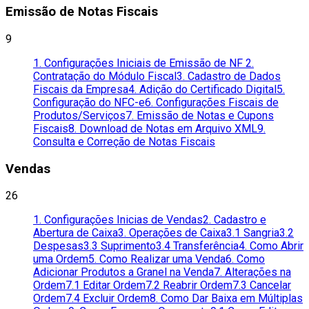
Emissão de Notas Fiscais
9
1. Configurações Iniciais de Emissão de NF
2.
Contratação do Módulo Fiscal
3. Cadastro de Dados
Fiscais da Empresa
4. Adição do Certificado Digital
5.
Configuração do NFC-e
6. Configurações Fiscais de
Produtos/Serviços
7. Emissão de Notas e Cupons
Fiscais
8. Download de Notas em Arquivo XML
9.
Consulta e Correção de Notas Fiscais
Vendas
26
1. Configurações Inicias de Vendas
2. Cadastro e
Abertura de Caixa
3. Operações de Caixa
3.1 Sangria
3.2
Despesas
3.3 Suprimento
3.4 Transferência
4. Como Abrir
uma Ordem
5. Como Realizar uma Venda
6. Como
Adicionar Produtos a Granel na Venda
7. Alterações na
Ordem
7.1 Editar Ordem
7.2 Reabrir Ordem
7.3 Cancelar
Ordem
7.4 Excluir Ordem
8. Como Dar Baixa em Múltiplas