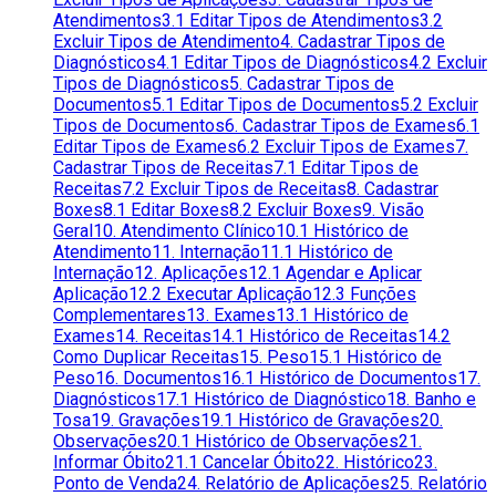
Atendimentos
3.1 Editar Tipos de Atendimentos
3.2
Excluir Tipos de Atendimento
4. Cadastrar Tipos de
Diagnósticos
4.1 Editar Tipos de Diagnósticos
4.2 Excluir
Tipos de Diagnósticos
5. Cadastrar Tipos de
Documentos
5.1 Editar Tipos de Documentos
5.2 Excluir
Tipos de Documentos
6. Cadastrar Tipos de Exames
6.1
Editar Tipos de Exames
6.2 Excluir Tipos de Exames
7.
Cadastrar Tipos de Receitas
7.1 Editar Tipos de
Receitas
7.2 Excluir Tipos de Receitas
8. Cadastrar
Boxes
8.1 Editar Boxes
8.2 Excluir Boxes
9. Visão
Geral
10. Atendimento Clínico
10.1 Histórico de
Atendimento
11. Internação
11.1 Histórico de
Internação
12. Aplicações
12.1 Agendar e Aplicar
Aplicação
12.2 Executar Aplicação
12.3 Funções
Complementares
13. Exames
13.1 Histórico de
Exames
14. Receitas
14.1 Histórico de Receitas
14.2
Como Duplicar Receitas
15. Peso
15.1 Histórico de
Peso
16. Documentos
16.1 Histórico de Documentos
17.
Diagnósticos
17.1 Histórico de Diagnóstico
18. Banho e
Tosa
19. Gravações
19.1 Histórico de Gravações
20.
Observações
20.1 Histórico de Observações
21.
Informar Óbito
21.1 Cancelar Óbito
22. Histórico
23.
Ponto de Venda
24. Relatório de Aplicações
25. Relatório