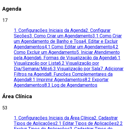
Agenda
17
1. Configurações Iniciais da Agenda
2. Configurar
Seções
3. Como Criar um Agendamento
3.1 Como Criar
um Agendamento de Banho e Tosa
4. Editar e Excluir
Agendamentos
4.1 Como Editar um Agendamento
4.2
Como Excluir um Agendamento
5. Iniciar Atendimento
pela Agenda
6. Formas de Visualização da Agenda
6.1
Visualização por Lista
6.2 Visualização por
Dia/Semana/Mês
6.3 Visualização por Sala
7. Adicionar
Filtros na Agenda
8. Funções Complementares da
Agenda
8.1 Imprimir Agendamentos
8.2 Exportar
Agendamentos
8.3 Log de Agendamentos
Área Clínica
53
1. Configurações Iniciais da Área Clínica
2. Cadastrar
Tipos de Aplicações
2.1 Editar Tipos de Aplicações
2.2
Excluir Tipos de Aplicações
3. Cadastrar Tipos de