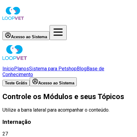
Acesso ao Sistema
Início
Planos
Sistema para Petshop
Blog
Base de
Conhecimento
Teste Grátis
Acesso ao Sistema
Controle os Módulos e seus Tópicos
Utilize a barra lateral para acompanhar o conteúdo.
Internação
27