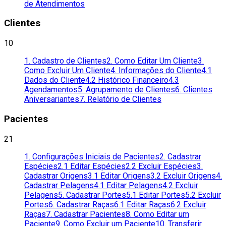
de Atendimentos
Clientes
10
1. Cadastro de Clientes
2. Como Editar Um Cliente
3.
Como Excluir Um Cliente
4. Informações do Cliente
4.1
Dados do Cliente
4.2 Histórico Financeiro
4.3
Agendamentos
5. Agrupamento de Clientes
6. Clientes
Aniversariantes
7. Relatório de Clientes
Pacientes
21
1. Configurações Iniciais de Pacientes
2. Cadastrar
Espécies
2.1 Editar Espécies
2.2 Excluir Espécies
3.
Cadastrar Origens
3.1 Editar Origens
3.2 Excluir Origens
4.
Cadastrar Pelagens
4.1 Editar Pelagens
4.2 Excluir
Pelagens
5. Cadastrar Portes
5.1 Editar Portes
5.2 Excluir
Portes
6. Cadastrar Raças
6.1 Editar Raças
6.2 Excluir
Raças
7. Cadastrar Pacientes
8. Como Editar um
Paciente
9. Como Excluir um Paciente
10. Transferir