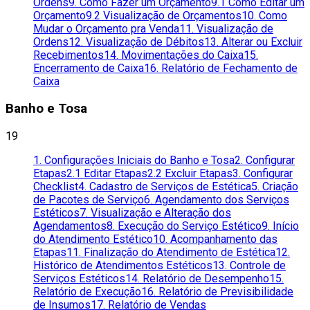
Ordens
9. Como Fazer um Orçamento
9.1 Como Editar um
Orçamento
9.2 Visualização de Orçamentos
10. Como
Mudar o Orçamento pra Venda
11. Visualização de
Ordens
12. Visualização de Débitos
13. Alterar ou Excluir
Recebimentos
14. Movimentações do Caixa
15.
Encerramento de Caixa
16. Relatório de Fechamento de
Caixa
Banho e Tosa
19
1. Configurações Iniciais do Banho e Tosa
2. Configurar
Etapas
2.1 Editar Etapas
2.2 Excluir Etapas
3. Configurar
Checklist
4. Cadastro de Serviços de Estética
5. Criação
de Pacotes de Serviço
6. Agendamento dos Serviços
Estéticos
7. Visualização e Alteração dos
Agendamentos
8. Execução do Serviço Estético
9. Início
do Atendimento Estético
10. Acompanhamento das
Etapas
11. Finalização do Atendimento de Estética
12.
Histórico de Atendimentos Estéticos
13. Controle de
Serviços Estéticos
14. Relatório de Desempenho
15.
Relatório de Execução
16. Relatório de Previsibilidade
de Insumos
17. Relatório de Vendas