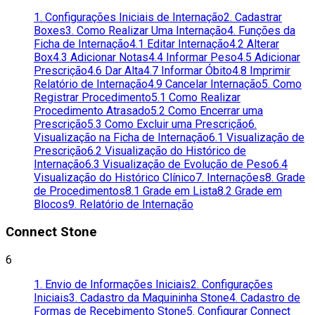
1. Configurações Iniciais de Internação
2. Cadastrar
Boxes
3. Como Realizar Uma Internação
4. Funções da
Ficha de Internação
4.1 Editar Internação
4.2 Alterar
Box
4.3 Adicionar Notas
4.4 Informar Peso
4.5 Adicionar
Prescrição
4.6 Dar Alta
4.7 Informar Óbito
4.8 Imprimir
Relatório de Internação
4.9 Cancelar Internação
5. Como
Registrar Procedimento
5.1 Como Realizar
Procedimento Atrasado
5.2 Como Encerrar uma
Prescrição
5.3 Como Excluir uma Prescrição
6.
Visualização na Ficha de Internação
6.1 Visualização de
Prescrição
6.2 Visualização do Histórico de
Internação
6.3 Visualização de Evolução de Peso
6.4
Visualização do Histórico Clínico
7. Internações
8. Grade
de Procedimentos
8.1 Grade em Lista
8.2 Grade em
Blocos
9. Relatório de Internação
Connect Stone
6
1. Envio de Informações Iniciais
2. Configurações
Iniciais
3. Cadastro da Maquininha Stone
4. Cadastro de
Formas de Recebimento Stone
5. Configurar Connect