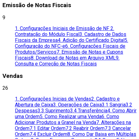
Emissão de Notas Fiscais
9
1. Configurações Iniciais de Emissão de NF
2.
Contratação do Módulo Fiscal
3. Cadastro de Dados
Fiscais da Empresa
4. Adição do Certificado Digital
5.
Configuração do NFC-e
6. Configurações Fiscais de
Produtos/Serviços
7. Emissão de Notas e Cupons
Fiscais
8. Download de Notas em Arquivo XML
9.
Consulta e Correção de Notas Fiscais
Vendas
26
1. Configurações Inicias de Vendas
2. Cadastro e
Abertura de Caixa
3. Operações de Caixa
3.1 Sangria
3.2
Despesas
3.3 Suprimento
3.4 Transferência
4. Como Abrir
uma Ordem
5. Como Realizar uma Venda
6. Como
Adicionar Produtos a Granel na Venda
7. Alterações na
Ordem
7.1 Editar Ordem
7.2 Reabrir Ordem
7.3 Cancelar
Ordem
7.4 Excluir Ordem
8. Como Dar Baixa em Múltiplas