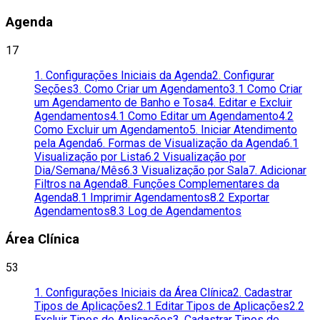
Agenda
17
1. Configurações Iniciais da Agenda
2. Configurar
Seções
3. Como Criar um Agendamento
3.1 Como Criar
um Agendamento de Banho e Tosa
4. Editar e Excluir
Agendamentos
4.1 Como Editar um Agendamento
4.2
Como Excluir um Agendamento
5. Iniciar Atendimento
pela Agenda
6. Formas de Visualização da Agenda
6.1
Visualização por Lista
6.2 Visualização por
Dia/Semana/Mês
6.3 Visualização por Sala
7. Adicionar
Filtros na Agenda
8. Funções Complementares da
Agenda
8.1 Imprimir Agendamentos
8.2 Exportar
Agendamentos
8.3 Log de Agendamentos
Área Clínica
53
1. Configurações Iniciais da Área Clínica
2. Cadastrar
Tipos de Aplicações
2.1 Editar Tipos de Aplicações
2.2
Excluir Tipos de Aplicações
3. Cadastrar Tipos de