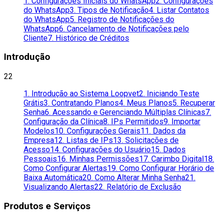
1. Configurações Iniciais do WhatsApp
2. Configurações
do WhatsApp
3. Tipos de Notificação
4. Listar Contatos
do WhatsApp
5. Registro de Notificações do
WhatsApp
6. Cancelamento de Notificações pelo
Cliente
7. Histórico de Créditos
Introdução
22
1. Introdução ao Sistema Loopvet
2. Iniciando Teste
Grátis
3. Contratando Planos
4. Meus Planos
5. Recuperar
Senha
6. Acessando e Gerenciando Múltiplas Clínicas
7.
Configuração da Clínica
8. IPs Permitidos
9. Importar
Modelos
10. Configurações Gerais
11. Dados da
Empresa
12. Listas de IPs
13. Solicitações de
Acesso
14. Configurações do Usuário
15. Dados
Pessoais
16. Minhas Permissões
17. Carimbo Digital
18.
Como Configurar Alertas
19. Como Configurar Horário de
Baixa Automática
20. Como Alterar Minha Senha
21.
Visualizando Alertas
22. Relatório de Exclusão
Produtos e Serviços