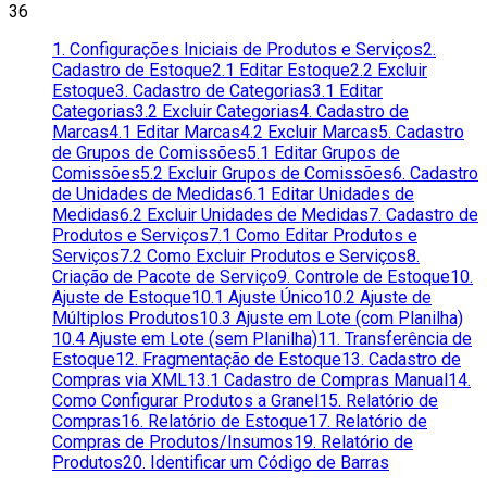
36
1. Configurações Iniciais de Produtos e Serviços
2.
Cadastro de Estoque
2.1 Editar Estoque
2.2 Excluir
Estoque
3. Cadastro de Categorias
3.1 Editar
Categorias
3.2 Excluir Categorias
4. Cadastro de
Marcas
4.1 Editar Marcas
4.2 Excluir Marcas
5. Cadastro
de Grupos de Comissões
5.1 Editar Grupos de
Comissões
5.2 Excluir Grupos de Comissões
6. Cadastro
de Unidades de Medidas
6.1 Editar Unidades de
Medidas
6.2 Excluir Unidades de Medidas
7. Cadastro de
Produtos e Serviços
7.1 Como Editar Produtos e
Serviços
7.2 Como Excluir Produtos e Serviços
8.
Criação de Pacote de Serviço
9. Controle de Estoque
10.
Ajuste de Estoque
10.1 Ajuste Único
10.2 Ajuste de
Múltiplos Produtos
10.3 Ajuste em Lote (com Planilha)
10.4 Ajuste em Lote (sem Planilha)
11. Transferência de
Estoque
12. Fragmentação de Estoque
13. Cadastro de
Compras via XML
13.1 Cadastro de Compras Manual
14.
Como Configurar Produtos a Granel
15. Relatório de
Compras
16. Relatório de Estoque
17. Relatório de
Compras de Produtos/Insumos
19. Relatório de
Produtos
20. Identificar um Código de Barras