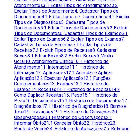
Atendimentos
3.1 Editar Tipos de Atendimentos
3.2
Excluir Tipos de Atendimento
4. Cadastrar Tipos de
Diagnósticos
4.1 Editar Tipos de Diagnósticos
4.2 Excluir
Tipos de Diagnósticos
5. Cadastrar Tipos de
Documentos
5.1 Editar Tipos de Documentos
5.2 Excluir
Tipos de Documentos
6. Cadastrar Tipos de Exames
6.1
Editar Tipos de Exames
6.2 Excluir Tipos de Exames
7.
Cadastrar Tipos de Receitas
7.1 Editar Tipos de
Receitas
7.2 Excluir Tipos de Receitas
8. Cadastrar
Boxes
8.1 Editar Boxes
8.2 Excluir Boxes
9. Visão
Geral
10. Atendimento Clínico
10.1 Histórico de
Atendimento
11. Internação
11.1 Histórico de
Internação
12. Aplicações
12.1 Agendar e Aplicar
Aplicação
12.2 Executar Aplicação
12.3 Funções
Complementares
13. Exames
13.1 Histórico de
Exames
14. Receitas
14.1 Histórico de Receitas
14.2
Como Duplicar Receitas
15. Peso
15.1 Histórico de
Peso
16. Documentos
16.1 Histórico de Documentos
17.
Diagnósticos
17.1 Histórico de Diagnóstico
18. Banho e
Tosa
19. Gravações
19.1 Histórico de Gravações
20.
Observações
20.1 Histórico de Observações
21.
Informar Óbito
21.1 Cancelar Óbito
22. Histórico
23.
Ponto de Venda
24. Relatório de Aplicações
25. Relatório