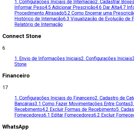
1. Configurações Iniciais de Internação
2. Cadastrar Boxe
Informar Peso
4.5 Adicionar Prescrição
4.6 Dar Alta
4.7 Inf
Procedimento Atrasado
5.2 Como Encerrar uma Prescriçã
Histórico de Internação
6.3 Visualização de Evolução de
Relatório de Internação
Connect Stone
6
1. Envio de Informações Iniciais
2. Configurações Iniciais
Stone
Financeiro
17
1. Configurações Iniciais do Financeiro
2. Cadastro de Ca
Bancárias
3.1 Como Fazer Movimentações Entre Contas
3
Recebimento
4.2 Excluir Formas de Recebimento
5. Cada
Fornecedores
6.1 Editar Fornecedores
6.2 Excluir Fornec
WhatsApp