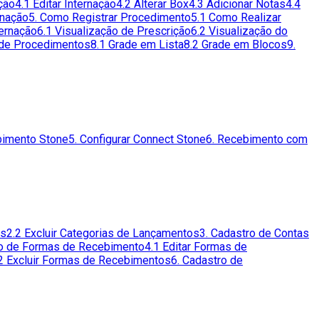
ção
4.1 Editar Internação
4.2 Alterar Box
4.3 Adicionar Notas
4.4
rnação
5. Como Registrar Procedimento
5.1 Como Realizar
ternação
6.1 Visualização de Prescrição
6.2 Visualização do
 de Procedimentos
8.1 Grade em Lista
8.2 Grade em Blocos
9.
bimento Stone
5. Configurar Connect Stone
6. Recebimento com
os
2.2 Excluir Categorias de Lançamentos
3. Cadastro de Contas
ro de Formas de Recebimento
4.1 Editar Formas de
2 Excluir Formas de Recebimentos
6. Cadastro de