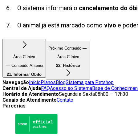
O sistema informará o
cancelamento do óbi
O animal já está marcado como
vivo
e poder
Próximo Conteúdo —
Área Clínica
Área Clínica
— Conteúdo Anterior
22. Histórico
21. Informar Óbito
Navegação
Início
Planos
Blog
Sistema para Petshop
Central de Ajuda
FAQ
Acesso ao Sistema
Base de Conhecimen
Horário de Atendimento
Segunda a Sexta
08h00 — 17h30
Canais de Atendimento
Contato
Parcerias