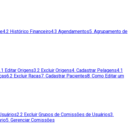
te
4.2 Histórico Financeiro
4.3 Agendamentos
5. Agrupamento de
.1 Editar Origens
3.2 Excluir Origens
4. Cadastrar Pelagens
4.1
aças
6.2 Excluir Raças
7. Cadastrar Pacientes
8. Como Editar um
Usuários
2.2 Excluir Grupos de Comissões de Usuários
3.
rio
5. Gerenciar Comissões