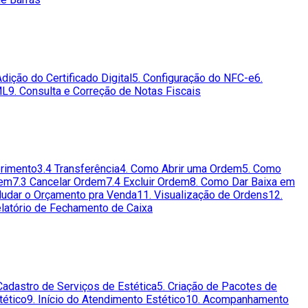
Adição do Certificado Digital
5. Configuração do NFC-e
6.
ML
9. Consulta e Correção de Notas Fiscais
primento
3.4 Transferência
4. Como Abrir uma Ordem
5. Como
dem
7.3 Cancelar Ordem
7.4 Excluir Ordem
8. Como Dar Baixa em
udar o Orçamento pra Venda
11. Visualização de Ordens
12.
elatório de Fechamento de Caixa
Cadastro de Serviços de Estética
5. Criação de Pacotes de
tético
9. Início do Atendimento Estético
10. Acompanhamento