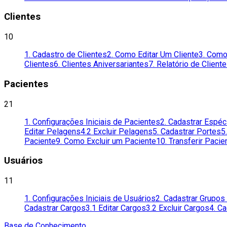
Clientes
10
1. Cadastro de Clientes
2. Como Editar Um Cliente
3. Como
Clientes
6. Clientes Aniversariantes
7. Relatório de Client
Pacientes
21
1. Configurações Iniciais de Pacientes
2. Cadastrar Espéc
Editar Pelagens
4.2 Excluir Pelagens
5. Cadastrar Portes
5
Paciente
9. Como Excluir um Paciente
10. Transferir Pacie
Usuários
11
1. Configurações Iniciais de Usuários
2. Cadastrar Grupo
Cadastrar Cargos
3.1 Editar Cargos
3.2 Excluir Cargos
4. C
Base de Conhecimento