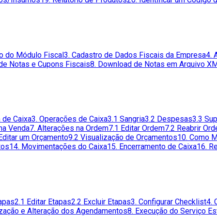
ão do Módulo Fiscal
3. Cadastro de Dados Fiscais da Empresa
4. 
de Notas e Cupons Fiscais
8. Download de Notas em Arquivo X
a de Caixa
3. Operações de Caixa
3.1 Sangria
3.2 Despesas
3.3 Su
 na Venda
7. Alterações na Ordem
7.1 Editar Ordem
7.2 Reabrir Or
Editar um Orçamento
9.2 Visualização de Orçamentos
10. Como M
tos
14. Movimentações do Caixa
15. Encerramento de Caixa
16. R
tapas
2.1 Editar Etapas
2.2 Excluir Etapas
3. Configurar Checklist
4. 
lização e Alteração dos Agendamentos
8. Execução do Serviço Es