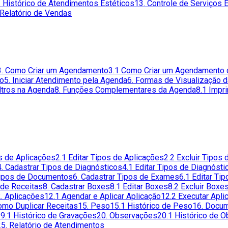
. Histórico de Atendimentos Estéticos
13. Controle de Serviços 
 Relatório de Vendas
3. Como Criar um Agendamento
3.1 Como Criar um Agendamento 
to
5. Iniciar Atendimento pela Agenda
6. Formas de Visualização 
iltros na Agenda
8. Funções Complementares da Agenda
8.1 Impr
os de Aplicações
2.1 Editar Tipos de Aplicações
2.2 Excluir Tipos
4. Cadastrar Tipos de Diagnósticos
4.1 Editar Tipos de Diagnósti
 Tipos de Documentos
6. Cadastrar Tipos de Exames
6.1 Editar Ti
 de Receitas
8. Cadastrar Boxes
8.1 Editar Boxes
8.2 Excluir Boxe
. Aplicações
12.1 Agendar e Aplicar Aplicação
12.2 Executar Apli
omo Duplicar Receitas
15. Peso
15.1 Histórico de Peso
16. Docu
9.1 Histórico de Gravações
20. Observações
20.1 Histórico de 
25. Relatório de Atendimentos