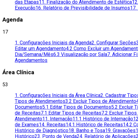
das Etapas
11. Finalização do Atendimento de Estética
12
Execução
16. Relatório de Previsibilidade de Insumos
17.
Agenda
17
1. Configurações Iniciais da Agenda
2. Configurar Seções
Editar um Agendamento
4.2 Como Excluir um Agendamen
Dia/Semana/Mês
6.3 Visualização por Sala
7. Adicionar F
Agendamentos
Área Clínica
53
1. Configurações Iniciais da Área Clínica
2. Cadastrar Tip
Tipos de Atendimentos
3.2 Excluir Tipos de Atendimento
Documentos
5.1 Editar Tipos de Documentos
5.2 Excluir
de Receitas
7.1 Editar Tipos de Receitas
7.2 Excluir Tipos
Atendimento
11. Internação
11.1 Histórico de Internação
12
de Exames
14. Receitas
14.1 Histórico de Receitas
14.2 C
Histórico de Diagnóstico
18. Banho e Tosa
19. Gravações
1
Histórico
23. Ponto de Venda
24. Relatório de Aplicações