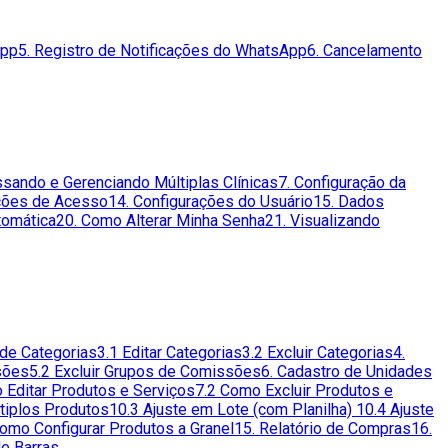
App
5. Registro de Notificações do WhatsApp
6. Cancelamento
ssando e Gerenciando Múltiplas Clínicas
7. Configuração da
ações de Acesso
14. Configurações do Usuário
15. Dados
tomática
20. Como Alterar Minha Senha
21. Visualizando
 de Categorias
3.1 Editar Categorias
3.2 Excluir Categorias
4.
sões
5.2 Excluir Grupos de Comissões
6. Cadastro de Unidades
 Editar Produtos e Serviços
7.2 Como Excluir Produtos e
ltiplos Produtos
10.3 Ajuste em Lote (com Planilha)
10.4 Ajuste
Como Configurar Produtos a Granel
15. Relatório de Compras
16.
de Barras