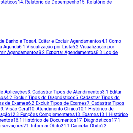
Estéticos
14. Relatório de Desempenho
15. Relatório de
de Banho e Tosa
4. Editar e Excluir Agendamentos
4.1 Como
da Agenda
6.1 Visualização por Lista
6.2 Visualização por
imir Agendamentos
8.2 Exportar Agendamentos
8.3 Log de
 de Aplicações
3. Cadastrar Tipos de Atendimentos
3.1 Editar
cos
4.2 Excluir Tipos de Diagnósticos
5. Cadastrar Tipos de
pos de Exames
6.2 Excluir Tipos de Exames
7. Cadastrar Tipos
s
9. Visão Geral
10. Atendimento Clínico
10.1 Histórico de
cação
12.3 Funções Complementares
13. Exames
13.1 Histórico
mentos
16.1 Histórico de Documentos
17. Diagnósticos
17.1
Observações
21. Informar Óbito
21.1 Cancelar Óbito
22.