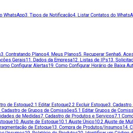
do WhatsApp
3. Tipos de Notificação
4. Listar Contatos do Whats
s
3. Contratando Planos
4. Meus Planos
5. Recuperar Senha
6. Ace
ações Gerais
11. Dados da Empresa
12. Listas de IPs
13. Solicit
Como Configurar Alertas
19. Como Configurar Horário de Baixa Au
stro de Estoque
2.1 Editar Estoque
2.2 Excluir Estoque
3. Cadastro
. Cadastro de Grupos de Comissões
5.1 Editar Grupos de Comis
Unidades de Medidas
7. Cadastro de Produtos e Serviços
7.1 Como
Estoque
10. Ajuste de Estoque
10.1 Ajuste Único
10.2 Ajuste de Mú
Fragmentação de Estoque
13. Compra de Produtos/Insumos
14. 
tos/Insumos
19. Relatório de Produtos
20. Identificar um Código 