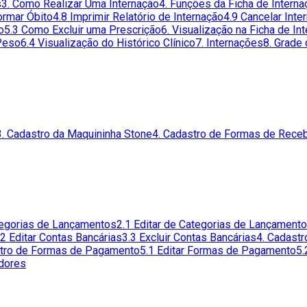
s
3. Como Realizar Uma Internação
4. Funções da Ficha de Interna
ormar Óbito
4.8 Imprimir Relatório de Internação
4.9 Cancelar Inte
o
5.3 Como Excluir uma Prescrição
6. Visualização na Ficha de In
 Peso
6.4 Visualização do Histórico Clínico
7. Internações
8. Grade
3. Cadastro da Maquininha Stone
4. Cadastro de Formas de Rece
tegorias de Lançamentos
2.1 Editar de Categorias de Lançament
.2 Editar Contas Bancárias
3.3 Excluir Contas Bancárias
4. Cadast
stro de Formas de Pagamento
5.1 Editar Formas de Pagamento
5.
edores