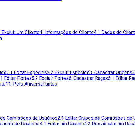
 Excluir Um Cliente
4. Informações do Cliente
4.1 Dados do Clien
es
ies
2.1 Editar Espécies
2.2 Excluir Espécies
3. Cadastrar Origens
3
.1 Editar Portes
5.2 Excluir Portes
6. Cadastrar Raças
6.1 Editar R
nte
11. Pets Aniversariantes
s de Comissões de Usuários
2.1 Editar Grupos de Comissões de 
adastro de Usuários
4.1 Editar um Usuário
4.2 Desvincular um Usuá