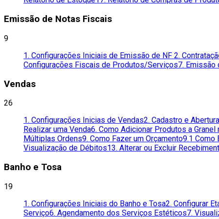
Emissão de Notas Fiscais
9
1. Configurações Iniciais de Emissão de NF
2. Contrataç
Configurações Fiscais de Produtos/Serviços
7. Emissão 
Vendas
26
1. Configurações Inicias de Vendas
2. Cadastro e Abertur
Realizar uma Venda
6. Como Adicionar Produtos a Granel
Múltiplas Ordens
9. Como Fazer um Orçamento
9.1 Como 
Visualização de Débitos
13. Alterar ou Excluir Recebimen
Banho e Tosa
19
1. Configurações Iniciais do Banho e Tosa
2. Configurar E
Serviço
6. Agendamento dos Serviços Estéticos
7. Visua