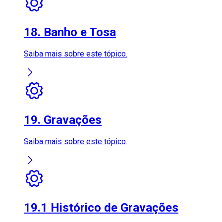
18. Banho e Tosa
Saiba mais sobre este tópico.
19. Gravações
Saiba mais sobre este tópico.
19.1 Histórico de Gravações