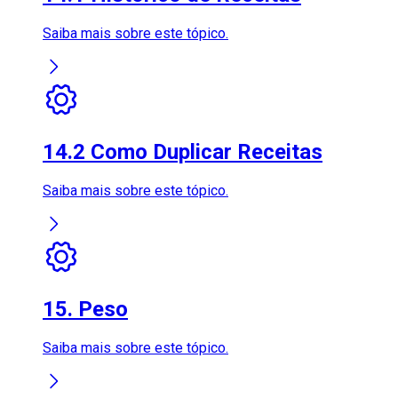
Saiba mais sobre este tópico.
14.2 Como Duplicar Receitas
Saiba mais sobre este tópico.
15. Peso
Saiba mais sobre este tópico.