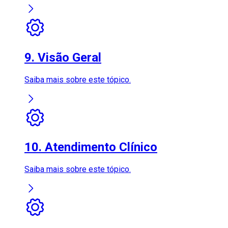
9. Visão Geral
Saiba mais sobre este tópico.
10. Atendimento Clínico
Saiba mais sobre este tópico.