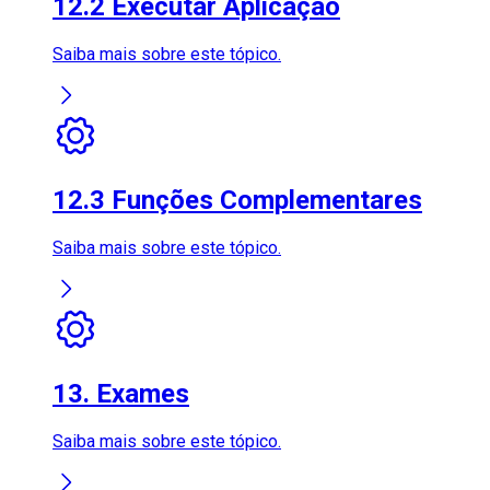
12.2 Executar Aplicação
Saiba mais sobre este tópico.
12.3 Funções Complementares
Saiba mais sobre este tópico.
13. Exames
Saiba mais sobre este tópico.