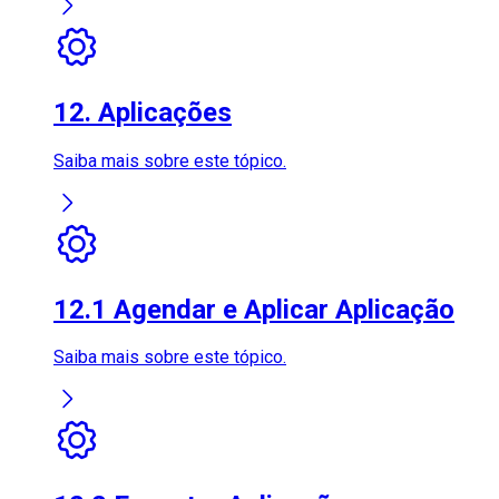
12. Aplicações
Saiba mais sobre este tópico.
12.1 Agendar e Aplicar Aplicação
Saiba mais sobre este tópico.