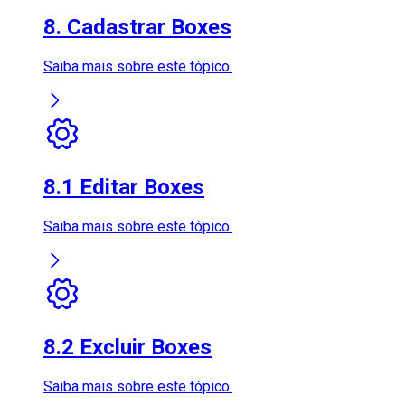
8. Cadastrar Boxes
Saiba mais sobre este tópico.
8.1 Editar Boxes
Saiba mais sobre este tópico.
8.2 Excluir Boxes
Saiba mais sobre este tópico.