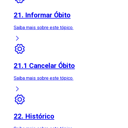
21. Informar Óbito
Saiba mais sobre este tópico.
21.1 Cancelar Óbito
Saiba mais sobre este tópico.
22. Histórico