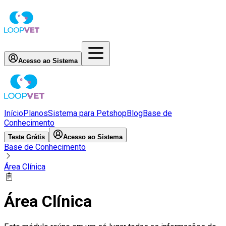
Acesso ao Sistema
Início
Planos
Sistema para Petshop
Blog
Base de
Conhecimento
Teste Grátis
Acesso ao Sistema
Base de Conhecimento
Área Clínica
📋
Área Clínica