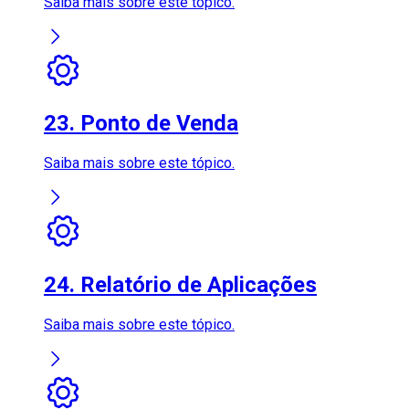
Saiba mais sobre este tópico.
23. Ponto de Venda
Saiba mais sobre este tópico.
24. Relatório de Aplicações
Saiba mais sobre este tópico.