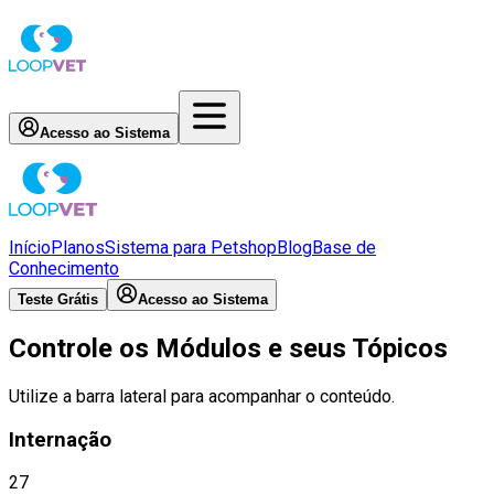
Acesso ao Sistema
Início
Planos
Sistema para Petshop
Blog
Base de
Conhecimento
Teste Grátis
Acesso ao Sistema
Controle os Módulos e seus Tópicos
Utilize a barra lateral para acompanhar o conteúdo.
Internação
27