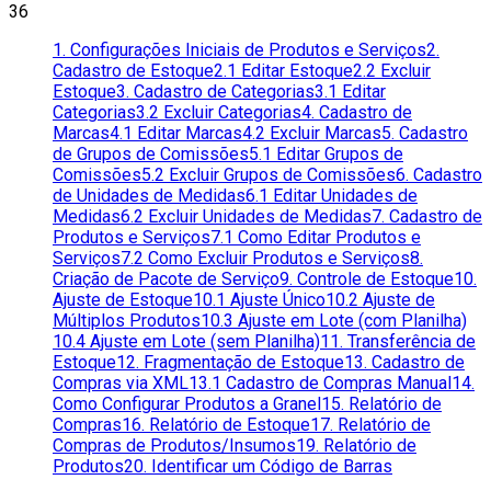
36
1. Configurações Iniciais de Produtos e Serviços
2.
Cadastro de Estoque
2.1 Editar Estoque
2.2 Excluir
Estoque
3. Cadastro de Categorias
3.1 Editar
Categorias
3.2 Excluir Categorias
4. Cadastro de
Marcas
4.1 Editar Marcas
4.2 Excluir Marcas
5. Cadastro
de Grupos de Comissões
5.1 Editar Grupos de
Comissões
5.2 Excluir Grupos de Comissões
6. Cadastro
de Unidades de Medidas
6.1 Editar Unidades de
Medidas
6.2 Excluir Unidades de Medidas
7. Cadastro de
Produtos e Serviços
7.1 Como Editar Produtos e
Serviços
7.2 Como Excluir Produtos e Serviços
8.
Criação de Pacote de Serviço
9. Controle de Estoque
10.
Ajuste de Estoque
10.1 Ajuste Único
10.2 Ajuste de
Múltiplos Produtos
10.3 Ajuste em Lote (com Planilha)
10.4 Ajuste em Lote (sem Planilha)
11. Transferência de
Estoque
12. Fragmentação de Estoque
13. Cadastro de
Compras via XML
13.1 Cadastro de Compras Manual
14.
Como Configurar Produtos a Granel
15. Relatório de
Compras
16. Relatório de Estoque
17. Relatório de
Compras de Produtos/Insumos
19. Relatório de
Produtos
20. Identificar um Código de Barras