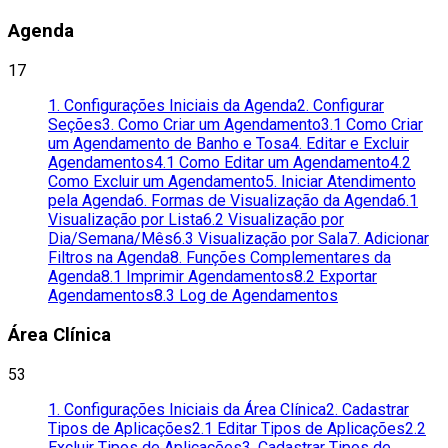
Agenda
17
1. Configurações Iniciais da Agenda
2. Configurar
Seções
3. Como Criar um Agendamento
3.1 Como Criar
um Agendamento de Banho e Tosa
4. Editar e Excluir
Agendamentos
4.1 Como Editar um Agendamento
4.2
Como Excluir um Agendamento
5. Iniciar Atendimento
pela Agenda
6. Formas de Visualização da Agenda
6.1
Visualização por Lista
6.2 Visualização por
Dia/Semana/Mês
6.3 Visualização por Sala
7. Adicionar
Filtros na Agenda
8. Funções Complementares da
Agenda
8.1 Imprimir Agendamentos
8.2 Exportar
Agendamentos
8.3 Log de Agendamentos
Área Clínica
53
1. Configurações Iniciais da Área Clínica
2. Cadastrar
Tipos de Aplicações
2.1 Editar Tipos de Aplicações
2.2
Excluir Tipos de Aplicações
3. Cadastrar Tipos de