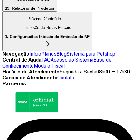
19. Relatório de Produtos
Próximo Conteúdo —
Emissão de Notas Fiscais
1. Configurações Iniciais de Emissão de NF
Navegação
Início
Planos
Blog
Sistema para Petshop
Central de Ajuda
FAQ
Acesso ao Sistema
Base de
Conhecimento
Módulo Fiscal
Horário de Atendimento
Segunda a Sexta
08h00 — 17h30
Canais de Atendimento
Contato
Parcerias