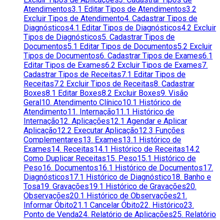
Atendimentos
3.1 Editar Tipos de Atendimentos
3.2
Excluir Tipos de Atendimento
4. Cadastrar Tipos de
Diagnósticos
4.1 Editar Tipos de Diagnósticos
4.2 Excluir
Tipos de Diagnósticos
5. Cadastrar Tipos de
Documentos
5.1 Editar Tipos de Documentos
5.2 Excluir
Tipos de Documentos
6. Cadastrar Tipos de Exames
6.1
Editar Tipos de Exames
6.2 Excluir Tipos de Exames
7.
Cadastrar Tipos de Receitas
7.1 Editar Tipos de
Receitas
7.2 Excluir Tipos de Receitas
8. Cadastrar
Boxes
8.1 Editar Boxes
8.2 Excluir Boxes
9. Visão
Geral
10. Atendimento Clínico
10.1 Histórico de
Atendimento
11. Internação
11.1 Histórico de
Internação
12. Aplicações
12.1 Agendar e Aplicar
Aplicação
12.2 Executar Aplicação
12.3 Funções
Complementares
13. Exames
13.1 Histórico de
Exames
14. Receitas
14.1 Histórico de Receitas
14.2
Como Duplicar Receitas
15. Peso
15.1 Histórico de
Peso
16. Documentos
16.1 Histórico de Documentos
17.
Diagnósticos
17.1 Histórico de Diagnóstico
18. Banho e
Tosa
19. Gravações
19.1 Histórico de Gravações
20.
Observações
20.1 Histórico de Observações
21.
Informar Óbito
21.1 Cancelar Óbito
22. Histórico
23.
Ponto de Venda
24. Relatório de Aplicações
25. Relatório