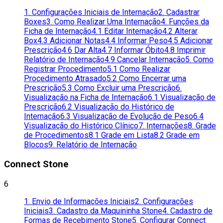
1. Configurações Iniciais de Internação
2. Cadastrar
Boxes
3. Como Realizar Uma Internação
4. Funções da
Ficha de Internação
4.1 Editar Internação
4.2 Alterar
Box
4.3 Adicionar Notas
4.4 Informar Peso
4.5 Adicionar
Prescrição
4.6 Dar Alta
4.7 Informar Óbito
4.8 Imprimir
Relatório de Internação
4.9 Cancelar Internação
5. Como
Registrar Procedimento
5.1 Como Realizar
Procedimento Atrasado
5.2 Como Encerrar uma
Prescrição
5.3 Como Excluir uma Prescrição
6.
Visualização na Ficha de Internação
6.1 Visualização de
Prescrição
6.2 Visualização do Histórico de
Internação
6.3 Visualização de Evolução de Peso
6.4
Visualização do Histórico Clínico
7. Internações
8. Grade
de Procedimentos
8.1 Grade em Lista
8.2 Grade em
Blocos
9. Relatório de Internação
Connect Stone
6
1. Envio de Informações Iniciais
2. Configurações
Iniciais
3. Cadastro da Maquininha Stone
4. Cadastro de
Formas de Recebimento Stone
5. Configurar Connect