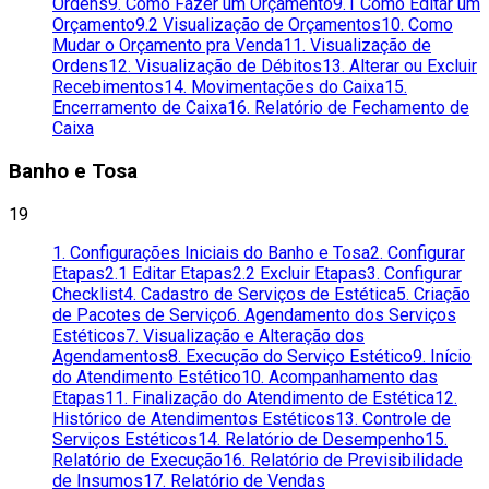
Ordens
9. Como Fazer um Orçamento
9.1 Como Editar um
Orçamento
9.2 Visualização de Orçamentos
10. Como
Mudar o Orçamento pra Venda
11. Visualização de
Ordens
12. Visualização de Débitos
13. Alterar ou Excluir
Recebimentos
14. Movimentações do Caixa
15.
Encerramento de Caixa
16. Relatório de Fechamento de
Caixa
Banho e Tosa
19
1. Configurações Iniciais do Banho e Tosa
2. Configurar
Etapas
2.1 Editar Etapas
2.2 Excluir Etapas
3. Configurar
Checklist
4. Cadastro de Serviços de Estética
5. Criação
de Pacotes de Serviço
6. Agendamento dos Serviços
Estéticos
7. Visualização e Alteração dos
Agendamentos
8. Execução do Serviço Estético
9. Início
do Atendimento Estético
10. Acompanhamento das
Etapas
11. Finalização do Atendimento de Estética
12.
Histórico de Atendimentos Estéticos
13. Controle de
Serviços Estéticos
14. Relatório de Desempenho
15.
Relatório de Execução
16. Relatório de Previsibilidade
de Insumos
17. Relatório de Vendas