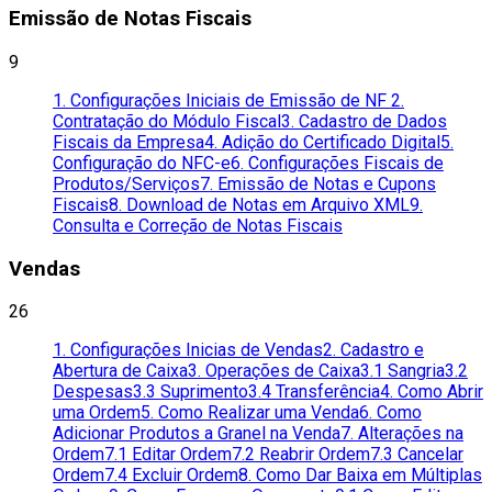
Emissão de Notas Fiscais
9
1. Configurações Iniciais de Emissão de NF
2.
Contratação do Módulo Fiscal
3. Cadastro de Dados
Fiscais da Empresa
4. Adição do Certificado Digital
5.
Configuração do NFC-e
6. Configurações Fiscais de
Produtos/Serviços
7. Emissão de Notas e Cupons
Fiscais
8. Download de Notas em Arquivo XML
9.
Consulta e Correção de Notas Fiscais
Vendas
26
1. Configurações Inicias de Vendas
2. Cadastro e
Abertura de Caixa
3. Operações de Caixa
3.1 Sangria
3.2
Despesas
3.3 Suprimento
3.4 Transferência
4. Como Abrir
uma Ordem
5. Como Realizar uma Venda
6. Como
Adicionar Produtos a Granel na Venda
7. Alterações na
Ordem
7.1 Editar Ordem
7.2 Reabrir Ordem
7.3 Cancelar
Ordem
7.4 Excluir Ordem
8. Como Dar Baixa em Múltiplas