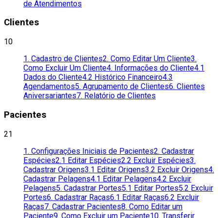
de Atendimentos
Clientes
10
1. Cadastro de Clientes
2. Como Editar Um Cliente
3.
Como Excluir Um Cliente
4. Informações do Cliente
4.1
Dados do Cliente
4.2 Histórico Financeiro
4.3
Agendamentos
5. Agrupamento de Clientes
6. Clientes
Aniversariantes
7. Relatório de Clientes
Pacientes
21
1. Configurações Iniciais de Pacientes
2. Cadastrar
Espécies
2.1 Editar Espécies
2.2 Excluir Espécies
3.
Cadastrar Origens
3.1 Editar Origens
3.2 Excluir Origens
4.
Cadastrar Pelagens
4.1 Editar Pelagens
4.2 Excluir
Pelagens
5. Cadastrar Portes
5.1 Editar Portes
5.2 Excluir
Portes
6. Cadastrar Raças
6.1 Editar Raças
6.2 Excluir
Raças
7. Cadastrar Pacientes
8. Como Editar um
Paciente
9. Como Excluir um Paciente
10. Transferir