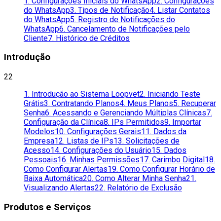
1. Configurações Iniciais do WhatsApp
2. Configurações
do WhatsApp
3. Tipos de Notificação
4. Listar Contatos
do WhatsApp
5. Registro de Notificações do
WhatsApp
6. Cancelamento de Notificações pelo
Cliente
7. Histórico de Créditos
Introdução
22
1. Introdução ao Sistema Loopvet
2. Iniciando Teste
Grátis
3. Contratando Planos
4. Meus Planos
5. Recuperar
Senha
6. Acessando e Gerenciando Múltiplas Clínicas
7.
Configuração da Clínica
8. IPs Permitidos
9. Importar
Modelos
10. Configurações Gerais
11. Dados da
Empresa
12. Listas de IPs
13. Solicitações de
Acesso
14. Configurações do Usuário
15. Dados
Pessoais
16. Minhas Permissões
17. Carimbo Digital
18.
Como Configurar Alertas
19. Como Configurar Horário de
Baixa Automática
20. Como Alterar Minha Senha
21.
Visualizando Alertas
22. Relatório de Exclusão
Produtos e Serviços