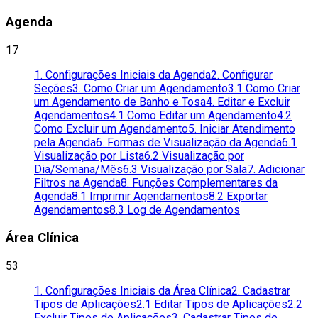
Agenda
17
1. Configurações Iniciais da Agenda
2. Configurar
Seções
3. Como Criar um Agendamento
3.1 Como Criar
um Agendamento de Banho e Tosa
4. Editar e Excluir
Agendamentos
4.1 Como Editar um Agendamento
4.2
Como Excluir um Agendamento
5. Iniciar Atendimento
pela Agenda
6. Formas de Visualização da Agenda
6.1
Visualização por Lista
6.2 Visualização por
Dia/Semana/Mês
6.3 Visualização por Sala
7. Adicionar
Filtros na Agenda
8. Funções Complementares da
Agenda
8.1 Imprimir Agendamentos
8.2 Exportar
Agendamentos
8.3 Log de Agendamentos
Área Clínica
53
1. Configurações Iniciais da Área Clínica
2. Cadastrar
Tipos de Aplicações
2.1 Editar Tipos de Aplicações
2.2
Excluir Tipos de Aplicações
3. Cadastrar Tipos de