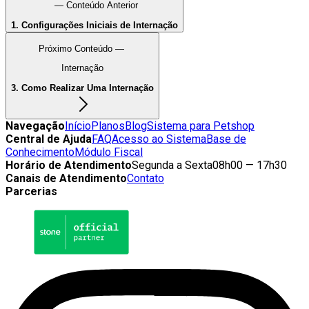
— Conteúdo Anterior
1. Configurações Iniciais de Internação
Próximo Conteúdo —
Internação
3. Como Realizar Uma Internação
Navegação
Início
Planos
Blog
Sistema para Petshop
Central de Ajuda
FAQ
Acesso ao Sistema
Base de
Conhecimento
Módulo Fiscal
Horário de Atendimento
Segunda a Sexta
08h00 — 17h30
Canais de Atendimento
Contato
Parcerias