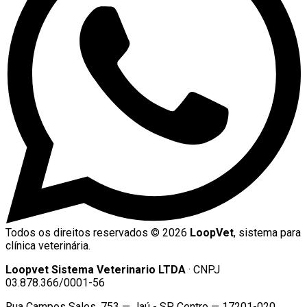
Todos os direitos reservados ©
2026
LoopVet
, sistema para
clínica veterinária.
Loopvet Sistema Veterinario LTDA
· CNPJ
03.878.366/0001-56
Rua Campos Sales, 753 — Jaú - SP, Centro — 17201-020