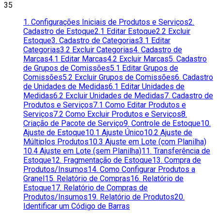
35
1. Configurações Iniciais de Produtos e Serviços
2.
Cadastro de Estoque
2.1 Editar Estoque
2.2 Excluir
Estoque
3. Cadastro de Categorias
3.1 Editar
Categorias
3.2 Excluir Categorias
4. Cadastro de
Marcas
4.1 Editar Marcas
4.2 Excluir Marcas
5. Cadastro
de Grupos de Comissões
5.1 Editar Grupos de
Comissões
5.2 Excluir Grupos de Comissões
6. Cadastro
de Unidades de Medidas
6.1 Editar Unidades de
Medidas
6.2 Excluir Unidades de Medidas
7. Cadastro de
Produtos e Serviços
7.1 Como Editar Produtos e
Serviços
7.2 Como Excluir Produtos e Serviços
8.
Criação de Pacote de Serviço
9. Controle de Estoque
10.
Ajuste de Estoque
10.1 Ajuste Único
10.2 Ajuste de
Múltiplos Produtos
10.3 Ajuste em Lote (com Planilha)
10.4 Ajuste em Lote (sem Planilha)
11. Transferência de
Estoque
12. Fragmentação de Estoque
13. Compra de
Produtos/Insumos
14. Como Configurar Produtos a
Granel
15. Relatório de Compras
16. Relatório de
Estoque
17. Relatório de Compras de
Produtos/Insumos
19. Relatório de Produtos
20.
Identificar um Código de Barras