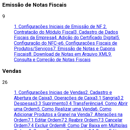
Emissão de Notas Fiscais
9
1. Configurações Iniciais de Emissão de NF
2.
Contratação do Módulo Fiscal
3. Cadastro de Dados
Fiscais da Empresa
4. Adição do Certificado Digital
5.
Configuração do NFC-e
6. Configurações Fiscais de
Produtos/Serviços
7. Emissão de Notas e Cupons
Fiscais
8. Download de Notas em Arquivo XML
9.
Consulta e Correção de Notas Fiscais
Vendas
26
1. Configurações Inicias de Vendas
2. Cadastro e
Abertura de Caixa
3. Operações de Caixa
3.1 Sangria
3.2
Despesas
3.3 Suprimento
3.4 Transferência
4. Como Abrir
uma Ordem
5. Como Realizar uma Venda
6. Como
Adicionar Produtos a Granel na Venda
7. Alterações na
Ordem
7.1 Editar Ordem
7.2 Reabrir Ordem
7.3 Cancelar
Ordem
7.4 Excluir Ordem
8. Como Dar Baixa em Múltiplas