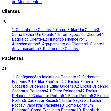
de Atendimentos
Clientes
10
1. Cadastro de Clientes
2. Como Editar Um Cliente
3.
Como Excluir Um Cliente
4. Informações do Cliente
4.1
Dados do Cliente
4.2 Histórico Financeiro
4.3
Agendamentos
5. Agrupamento de Clientes
6. Clientes
Aniversariantes
7. Relatório de Clientes
Pacientes
21
1. Configurações Iniciais de Pacientes
2. Cadastrar
Espécies
2.1 Editar Espécies
2.2 Excluir Espécies
3.
Cadastrar Origens
3.1 Editar Origens
3.2 Excluir Origens
4.
Cadastrar Pelagens
4.1 Editar Pelagens
4.2 Excluir
Pelagens
5. Cadastrar Portes
5.1 Editar Portes
5.2 Excluir
Portes
6. Cadastrar Raças
6.1 Editar Raças
6.2 Excluir
Raças
7. Cadastrar Pacientes
8. Como Editar um
Paciente
9. Como Excluir um Paciente
10. Transferir