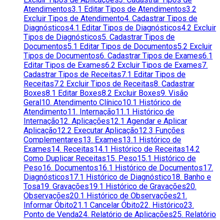
Atendimentos
3.1 Editar Tipos de Atendimentos
3.2
Excluir Tipos de Atendimento
4. Cadastrar Tipos de
Diagnósticos
4.1 Editar Tipos de Diagnósticos
4.2 Excluir
Tipos de Diagnósticos
5. Cadastrar Tipos de
Documentos
5.1 Editar Tipos de Documentos
5.2 Excluir
Tipos de Documentos
6. Cadastrar Tipos de Exames
6.1
Editar Tipos de Exames
6.2 Excluir Tipos de Exames
7.
Cadastrar Tipos de Receitas
7.1 Editar Tipos de
Receitas
7.2 Excluir Tipos de Receitas
8. Cadastrar
Boxes
8.1 Editar Boxes
8.2 Excluir Boxes
9. Visão
Geral
10. Atendimento Clínico
10.1 Histórico de
Atendimento
11. Internação
11.1 Histórico de
Internação
12. Aplicações
12.1 Agendar e Aplicar
Aplicação
12.2 Executar Aplicação
12.3 Funções
Complementares
13. Exames
13.1 Histórico de
Exames
14. Receitas
14.1 Histórico de Receitas
14.2
Como Duplicar Receitas
15. Peso
15.1 Histórico de
Peso
16. Documentos
16.1 Histórico de Documentos
17.
Diagnósticos
17.1 Histórico de Diagnóstico
18. Banho e
Tosa
19. Gravações
19.1 Histórico de Gravações
20.
Observações
20.1 Histórico de Observações
21.
Informar Óbito
21.1 Cancelar Óbito
22. Histórico
23.
Ponto de Venda
24. Relatório de Aplicações
25. Relatório