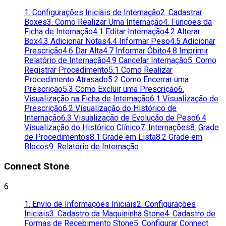
1. Configurações Iniciais de Internação
2. Cadastrar
Boxes
3. Como Realizar Uma Internação
4. Funções da
Ficha de Internação
4.1 Editar Internação
4.2 Alterar
Box
4.3 Adicionar Notas
4.4 Informar Peso
4.5 Adicionar
Prescrição
4.6 Dar Alta
4.7 Informar Óbito
4.8 Imprimir
Relatório de Internação
4.9 Cancelar Internação
5. Como
Registrar Procedimento
5.1 Como Realizar
Procedimento Atrasado
5.2 Como Encerrar uma
Prescrição
5.3 Como Excluir uma Prescrição
6.
Visualização na Ficha de Internação
6.1 Visualização de
Prescrição
6.2 Visualização do Histórico de
Internação
6.3 Visualização de Evolução de Peso
6.4
Visualização do Histórico Clínico
7. Internações
8. Grade
de Procedimentos
8.1 Grade em Lista
8.2 Grade em
Blocos
9. Relatório de Internação
Connect Stone
6
1. Envio de Informações Iniciais
2. Configurações
Iniciais
3. Cadastro da Maquininha Stone
4. Cadastro de
Formas de Recebimento Stone
5. Configurar Connect