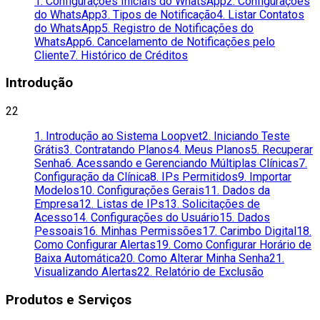
1. Configurações Iniciais do WhatsApp
2. Configurações
do WhatsApp
3. Tipos de Notificação
4. Listar Contatos
do WhatsApp
5. Registro de Notificações do
WhatsApp
6. Cancelamento de Notificações pelo
Cliente
7. Histórico de Créditos
Introdução
22
1. Introdução ao Sistema Loopvet
2. Iniciando Teste
Grátis
3. Contratando Planos
4. Meus Planos
5. Recuperar
Senha
6. Acessando e Gerenciando Múltiplas Clínicas
7.
Configuração da Clínica
8. IPs Permitidos
9. Importar
Modelos
10. Configurações Gerais
11. Dados da
Empresa
12. Listas de IPs
13. Solicitações de
Acesso
14. Configurações do Usuário
15. Dados
Pessoais
16. Minhas Permissões
17. Carimbo Digital
18.
Como Configurar Alertas
19. Como Configurar Horário de
Baixa Automática
20. Como Alterar Minha Senha
21.
Visualizando Alertas
22. Relatório de Exclusão
Produtos e Serviços