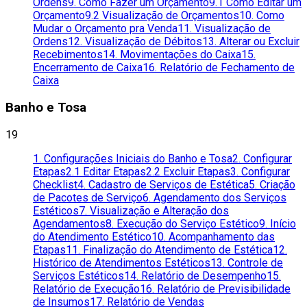
Ordens
9. Como Fazer um Orçamento
9.1 Como Editar um
Orçamento
9.2 Visualização de Orçamentos
10. Como
Mudar o Orçamento pra Venda
11. Visualização de
Ordens
12. Visualização de Débitos
13. Alterar ou Excluir
Recebimentos
14. Movimentações do Caixa
15.
Encerramento de Caixa
16. Relatório de Fechamento de
Caixa
Banho e Tosa
19
1. Configurações Iniciais do Banho e Tosa
2. Configurar
Etapas
2.1 Editar Etapas
2.2 Excluir Etapas
3. Configurar
Checklist
4. Cadastro de Serviços de Estética
5. Criação
de Pacotes de Serviço
6. Agendamento dos Serviços
Estéticos
7. Visualização e Alteração dos
Agendamentos
8. Execução do Serviço Estético
9. Início
do Atendimento Estético
10. Acompanhamento das
Etapas
11. Finalização do Atendimento de Estética
12.
Histórico de Atendimentos Estéticos
13. Controle de
Serviços Estéticos
14. Relatório de Desempenho
15.
Relatório de Execução
16. Relatório de Previsibilidade
de Insumos
17. Relatório de Vendas