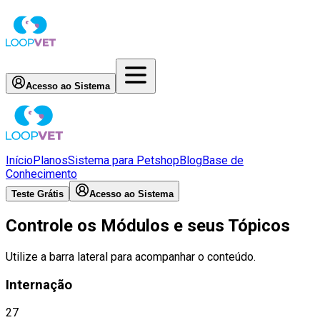
Acesso ao Sistema
Início
Planos
Sistema para Petshop
Blog
Base de
Conhecimento
Teste Grátis
Acesso ao Sistema
Controle os Módulos e seus Tópicos
Utilize a barra lateral para acompanhar o conteúdo.
Internação
27