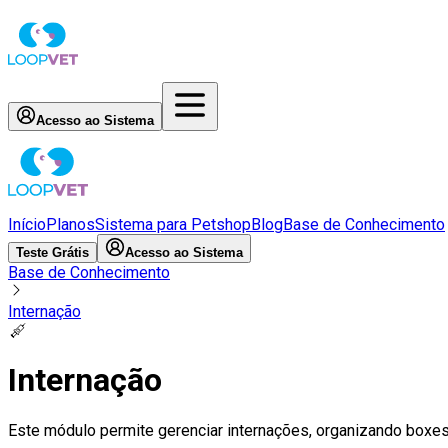
Acesso ao Sistema
Início
Planos
Sistema para Petshop
Blog
Base de Conhecimento
Teste Grátis
Acesso ao Sistema
Base de Conhecimento
Internação
💉
Internação
Este módulo permite gerenciar internações, organizando boxes