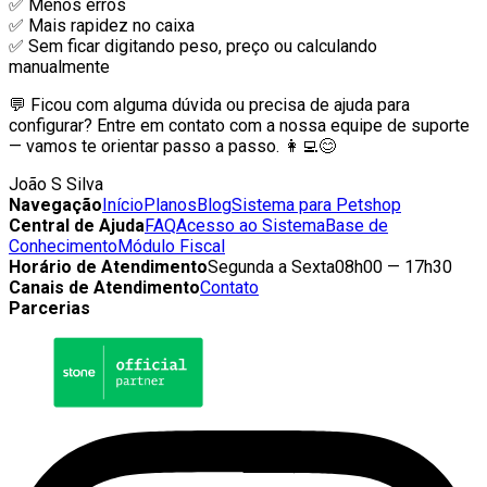
✅ Menos erros
✅ Mais rapidez no caixa
✅ Sem ficar digitando peso, preço ou calculando
manualmente
💬 Ficou com alguma dúvida ou precisa de ajuda para
configurar? Entre em contato com a nossa equipe de suporte
— vamos te orientar passo a passo. 👩‍💻😊
João S Silva
Navegação
Início
Planos
Blog
Sistema para Petshop
Central de Ajuda
FAQ
Acesso ao Sistema
Base de
Conhecimento
Módulo Fiscal
Horário de Atendimento
Segunda a Sexta
08h00 — 17h30
Canais de Atendimento
Contato
Parcerias