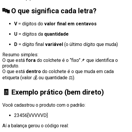
🔤
O que significa cada letra?
V
= dígitos do
valor final em centavos
U
= dígitos da
quantidade
D
= dígito final
variável
(o último dígito que muda)
Resumo simples:
O que está
fora
do colchete é o “fixo”📌 que identifica o
produto.
O que está
dentro
do colchete é o que muda em cada
etiqueta (valor 💰 ou quantidade ⚖️).
🧾
Exemplo prático (bem direto)
Você cadastrou o produto com o padrão:
23456[VVVVVD]
Aí a balança gerou o código real: