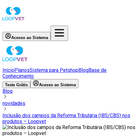
Acesso ao Sistema
Início
Planos
Sistema para Petshop
Blog
Base de
Conhecimento
Teste Grátis
Acesso ao Sistema
Blog
novidades
Inclusão dos campos da Reforma Tributária (IBS/CBS) nos
produtos – Loopvet