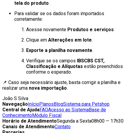
tela do produto
.
Para validar se os dados foram importados
corretamente:
Acesse novamente
Produtos e serviços
.
Clique em
Alterações em lote
.
Exporte a planilha novamente
.
Verifique se os campos
IBSCBS CST,
Classificação e Alíquotas
estão preenchidos
conforme o esperado.
📌 Caso seja necessário ajuste, basta corrigir a planilha e
realizar uma
nova importação
.
João S Silva
Navegação
Início
Planos
Blog
Sistema para Petshop
Central de Ajuda
FAQ
Acesso ao Sistema
Base de
Conhecimento
Módulo Fiscal
Horário de Atendimento
Segunda a Sexta
08h00 — 17h30
Canais de Atendimento
Contato
Parcerias