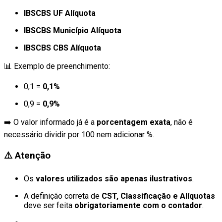
IBSCBS UF Alíquota
IBSCBS Município Alíquota
IBSCBS CBS Alíquota
📊 Exemplo de preenchimento:
0,1 =
0,1%
0,9 =
0,9%
➡️ O valor informado já é a
porcentagem exata
, não é
necessário dividir por 100 nem adicionar %.
⚠️ Atenção
Os
valores utilizados são apenas ilustrativos
.
A definição correta de
CST, Classificação e Alíquotas
deve ser feita
obrigatoriamente com o contador
.