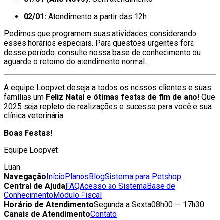
02/01:
Atendimento a partir das 12h
Pedimos que programem suas atividades considerando
esses horários especiais. Para questões urgentes fora
desse período, consulte nossa base de conhecimento ou
aguarde o retorno do atendimento normal.
A equipe Loopvet deseja a todos os nossos clientes e suas
famílias um
Feliz Natal e ótimas festas de fim de ano!
Que
2025 seja repleto de realizações e sucesso para você e sua
clínica veterinária.
Boas Festas!
Equipe Loopvet
Luan
Navegação
Início
Planos
Blog
Sistema para Petshop
Central de Ajuda
FAQ
Acesso ao Sistema
Base de
Conhecimento
Módulo Fiscal
Horário de Atendimento
Segunda a Sexta
08h00 — 17h30
Canais de Atendimento
Contato