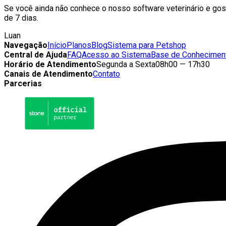
Se você ainda não conhece o nosso software veterinário e gost
de 7 dias.
Luan
Navegação
Início
Planos
Blog
Sistema para Petshop
Central de Ajuda
FAQ
Acesso ao Sistema
Base de Conhecimen
Horário de Atendimento
Segunda a Sexta
08h00 — 17h30
Canais de Atendimento
Contato
Parcerias